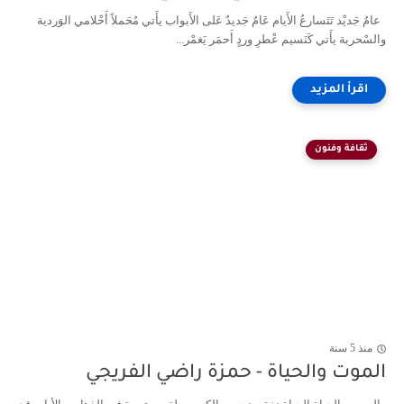
عامٌ جَديْد تَتَسارعُ الأَيام عَامٌ جَديدٌ عَلى الأَبواب يأَتي مُحَملاً أَحْلامي الوَردية
والسْحرية يأَتي كَنَسيم عْطرِ وردٍ أَحمَر يَغمْر...
ثقافة وفنون
منذ 5 سنة
الموت والحياة - حمزة راضي الفريجي