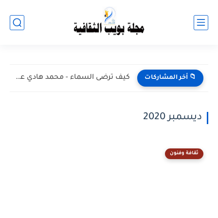
كيف ترضى السماء - محمد هادي عون
📁 أخر المشاركات
ديسمبر 2020
ثقافة وفنون