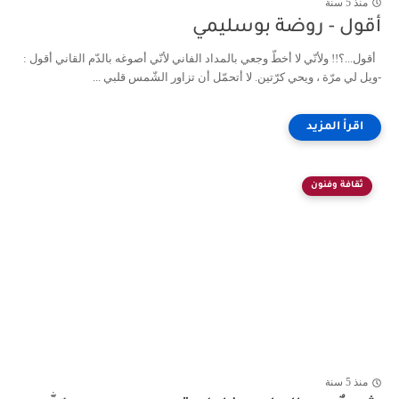
منذ 5 سنة
أقول - روضة بوسليمي
أقول...؟!! ولأنّي لا أخطّ وجعي بالمداد الفاني لأنّي أصوغه بالدّم القاني أقول :
-ويل لي مرّة ، ويحي كرّتين. لا أتحمّل أن تزاور الشّمس قلبي ...
ثقافة وفنون
منذ 5 سنة