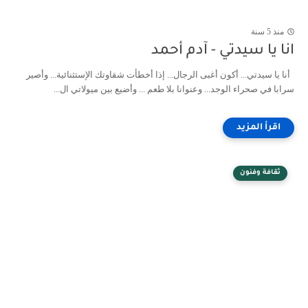
منذ 5 سنة
انا يا سيدتي - آدم أحمد
أنا يا سيدتي... أكون أغبى الرجال... إذا أخطأت شقاوتك الإستثنائية... وأصير
سرابا في صحراء الوجد... وعنوانا بلا طعم ... وأضيع بين ميولاتي ال...
ثقافة وفنون