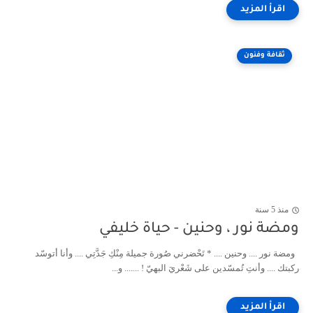
ثقافة وفنون
منذ 5 سنة
ومضة نور ، وحنين - حياة خليفي
ومضة نور .... وحنين .... * تَحْضرني صُورة جميلة مِنْكِ جَدَّتِي .... وأنا أتوسّد
ركبتك .... وأنتِ تُمسّدين على شَعْريَ البهيّ ! ....... و...