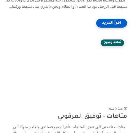
الموت والحياة الحياة نفق ونحن سالكوه رحلة مستمرة في الذهاب والأياب قد
نسقط قبل الرحيل يودعنا الضياء أو الظلام ونحن لا ندري متى تسقط ورقتنا...
ثقافة وفنون
منذ 5 سنة
متاهات - توفيق العرقوبي
متاهات تاخذني الي عمق المتاهات فأقرأ جميع قصائدي وأهاجر منهكا الي