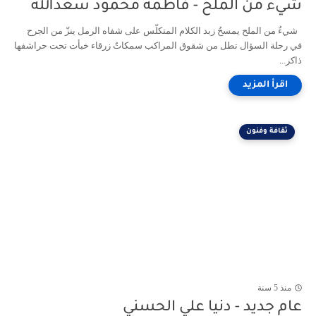
شيءٌ من الملح - فاطمة محمود سعدالله
شيءٌ من الملح يمسحُ زبد الكلام المتكلّس على شفاه الرمل ينزّ من الجرح
في رحلة السؤال تطل من شقوق المراكب سمكاتٌ زرقاء خبأت تحت حراشفها
ذاكر...
ثقافة وفنون
منذ 5 سنة
عام جديد - دنيا علي الحسني