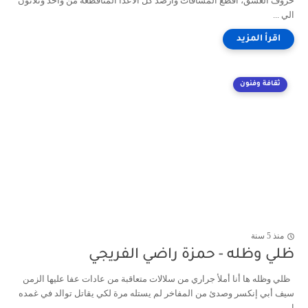
حروف العشق، أقطع المسافات وأرصد كل الأعدا المتاقطعة من واحد وثلاثون
الي ...
ثقافة وفنون
منذ 5 سنة
ظلي وظله - حمزة راضي الفريجي
ظلي وظله ها أنا أملأ جراري من سلالات متعاقبة من عادات عفا عليها الزمن
سيف أبي إنكسر وصدئ من المفاخر لم يستله مرة لكي يقاتل توالد في غمده
ا...