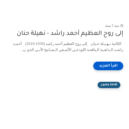
منذ 5 سنة
إلى روح العظيم أحمد راشد - نهيلة حنان
الكاتبة نـهـيـلة حـنان إلى روح العظيم أحمد راشد (1930-2010) أحمـد
راشـد الـداهـية الـباقعـة اللوذعـي الألمـعي الـشـامخ الأبـي الذي ن...
ثقافة وفنون