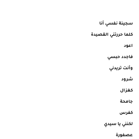
سجينة نفسي أنا
كلما حررتني القصيدة
اعود
فاجدد حبسي
وأنت تريدني
شرود
كغزال
جامحة
كفرس
لكنني يا سيدي
عصفورة