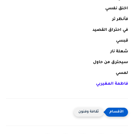
اخنق نفسي
فأنظر تر
في احتراق القصيد
قبسي
شعلة نار
سيحترق من حاول
لمسي
فاطمة المغيربي
ثقافة وفنون