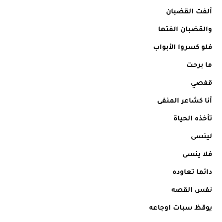
ألفت القضبان
والقضبان الفتها
فلو كسروا الأبواب
ما برحت
قفصي
أنا كشاعر المنفى
تأخذه الحياة
لينسى
فلا ينسى
دائما تعاوده
نفس القصه
يوقظ سبات اوجاعه