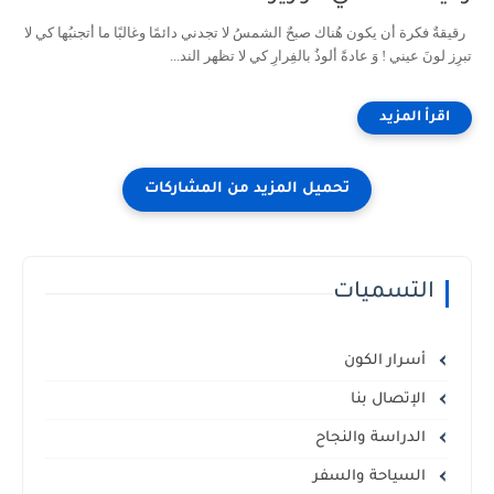
رقيقةٌ فكرة أن يكون هُناك صبحٌ الشمسُ لا تجدني دائمًا وغالبًا ما أتجنبُها كي لا
تبرِز لونَ عيني ! وَ عادةً ألوذُ بالفِرارِ كي لا تظهر الند...
التسميات
أسرار الكون
الإتصال بنا
الدراسة والنجاح
السياحة والسفر