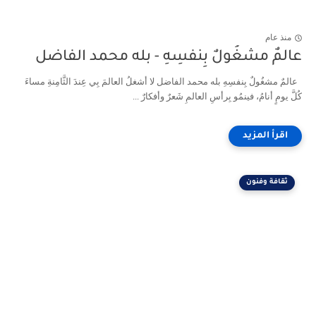
منذ عام
عالمٌ مشغُولٌ بِنفسِهِ - بله محمد الفاضل
عالمٌ مشغُولٌ بِنفسِهِ بله محمد الفاضل لا أشغلُ العالمَ بِي عِندَ الثَّامِنةِ مساءَ
كُلَّ يومٍ أنامُ، فينمُو بِرأسِ العالمِ شَعرٌ وأفكارٌ ...
ثقافة وفنون