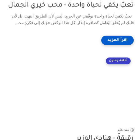
تعبٌ يكفي لحياة واحدة - محب خيري الجمال
تعبٌ يكفي لحياة واحدة توقّفي عن الجري، ليس لأن الطريق انتهى، بل لأن
قلبكِ لم يُخلق ليُعامَل كصافرة إنذار. كل هذا الركض حوّلكِ إلى فكرةٍ مت...
ثقافة وفنون
منذ عام
رقيقةٌ - هنادي الوزير