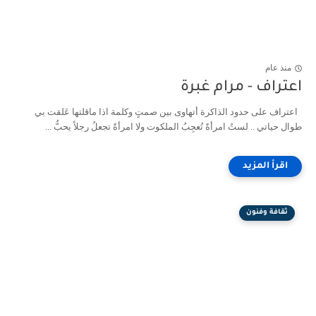
منذ عام
اعتراف - مرام غبرة
اعتراف على حدود الذاكرة أتهاوى بين صمتٍ وكلمة اذا ماقلتها عَلقت بي
طوال حياتي .. لستُ امرأةً تُعجِبُ الملكوت ولا امرأةً تجعلُ رجلاً يحبُّ ...
ثقافة وفنون