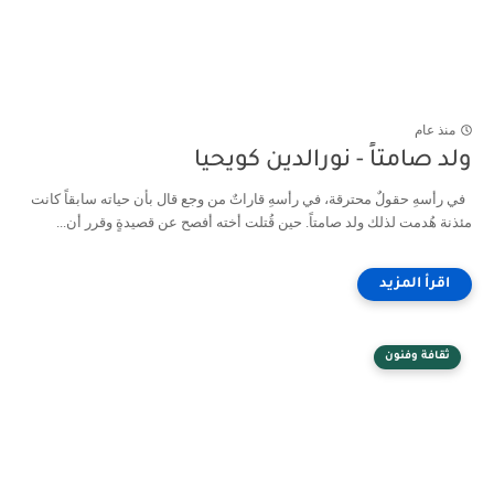
منذ عام
ولد صامتاً - نورالدين كويحيا
في رأسهِ حقولٌ محترقة، في رأسهِ قاراتٌ من وجع قال بأن حياته سابقاً كانت
مئذنة هُدمت لذلك ولد صامتاً. حين قُتلت أخته أفصح عن قصيدةٍ وقرر أن...
ثقافة وفنون