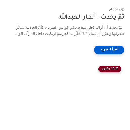
منذ عام
ثمّ يحدث - أنمار العبدالله
ثمّ يحدث أن أراك كخللٍ مفاجئ في قوانين الفيزياء، كأنّ الجاذبية تتذكّر
طفولتها وتقرّر أن تميل. * * أفكّر بك كجريمةٍ ارتكبت داخل المرآة، الق...
ثقافة وفنون