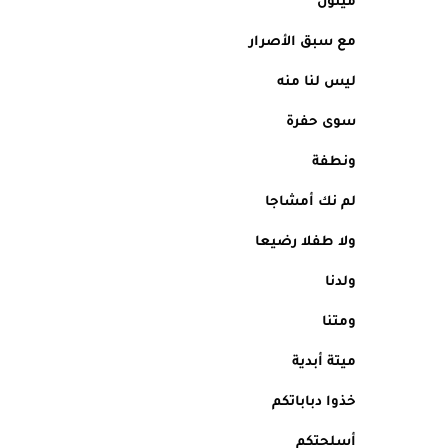
ميتون 
مع سبق الأصرار
ليس لنا منه
سوى حفرة
ونطفة
لم نك أمشاجا
ولا طفلا رضيعا
ولدنا 
ومتنا
ميتة أبدية
خذوا دباباتكم 
أسلحتكم