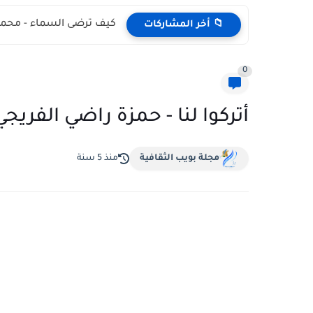
كيف ترضى السماء - محمد
📁 أخر المشاركات
0
أتركوا لنا - حمزة راضي الفريجي
مجلة بويب الثقافية
منذ 5 سنة