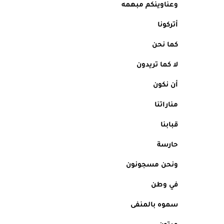
وعناوينكم مبهمه
أتركونا
كما نحن
لا كما تريدون 
أن نكون
مناراتنا
قبابنا
حارسة
ونحن مسجونون
في وطن 
سموه بالمنفى