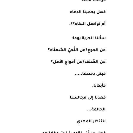
فرفعنا أكفنا
فهل يحمينا الدعاء
أم نواصل البكاء؟؟.
سألنا الحرية يوما:
عن الجوع؟عن اللًحيً الشعثاء؟
عن الصًلف؟عن أمواج الأمل؟
فبكى دمعها.....
فأبكانا.
فعدنا إلى مجالسنا
الحالمة...
لننتظر المهدي