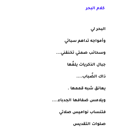
كلام البحر
البحر لي
وأمواجه تداهم سباتي
وسحائب صمتي تخنقني...
جبال الذكريات يلفًها
ذاك الضًباب....
يعانق شبه قممها .
ويلامس ضفافها الجدباء.... 
فتنساب نواميس صلاتي
صلوات التقديس