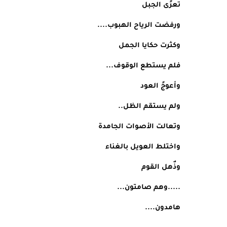
تعرًى الجبل
ورفضت الرياح الهبوب....
وكثرت حكايا الجمل
فلم يستطع الوقوف...
وأعوجً العود
ولم يستقم الظل..
وتعالت الأصوات الجامدة
واختلط العويل بالغناء
وذٌهل القوم
.....وهم صامتون...
هامدون....