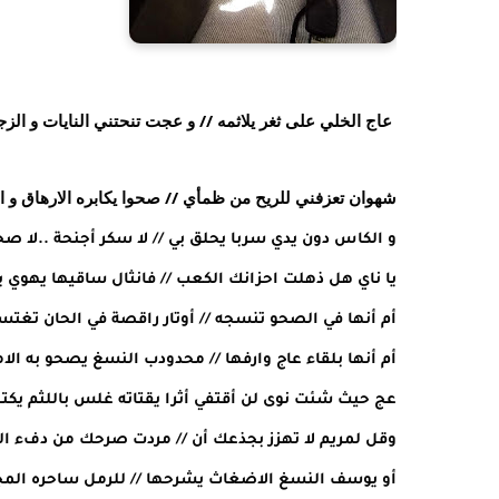
عاج الخلي على ثغر يلاثمه // و عجت تنحتني النايات و الز
شهوان تعزفني للريح من ظمأي // صحوا يكابره الارهاق و ا
و الكاس دون يدي سربا يحلق بي // لا سكر أجنحة ..لا ص
يا ناي هل ذهلت احزانك الكعب // فانثال ساقيها يهوي به
أم أنها في الصحو تنسجه // أوتار راقصة في الحان تغت
أم أنها بلقاء عاج وارفها // محدودب النسغ يصحو به الا
عج حيث شئت نوى لن أقتفي أثرا يقتاته غلس باللثم يكت
وقل لمريم لا تهزز بجذعك أن // مردت صرحك من دفء ال
أو يوسف النسغ الاضغاث يشرحها // للرمل ساحره المج