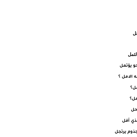
جل
لثمل
حو يؤتمل
 الامل ؟
سل؟
مل؟
حل
ذي أفل
ذوم يرتجل