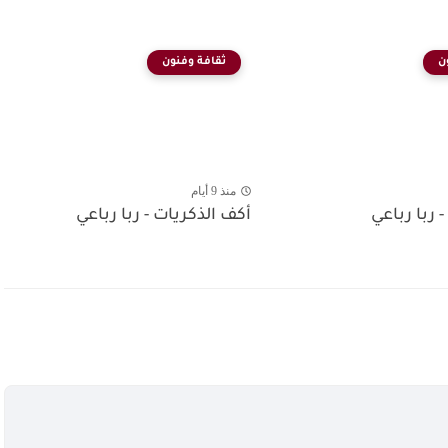
ن
ثقافة وفنون
منذ 9 أيام
- ربا رباعي
أكف الذكريات - ربا رباعي