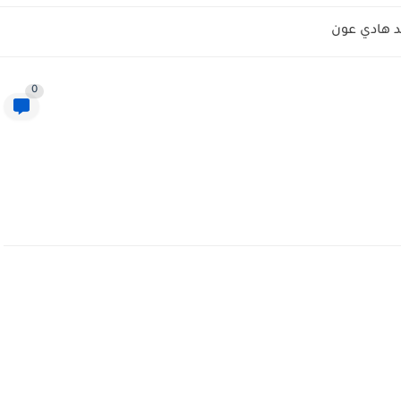
 هادي عون
0