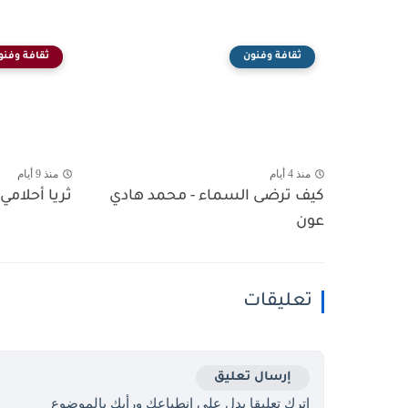
ثقافة وفنون
ثقافة وفنو
منذ 4 أيام
منذ 9 أيام
كيف ترضى السماء - محمد هادي
ثريا أحلامي 
عون
تعليقات
إرسال تعليق
اترك تعليقا يدل على انطباعك ورأيك بالموضوع