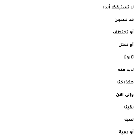
لا تستيقظ أبدا
قد تسجن
أو تختطف
أو تقتل
ثالوثا
لابد منه
هكذا كنا
وإلى الآن
بقينا
لعبة
أو دمية