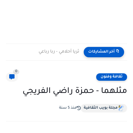
ثريا أحلامي - ربا رباعي
📁 أخر المشاركات
0
ثقافة وفنون
مثلهما - حمزة راضي الفريجي
مجلة بويب الثقافية
منذ 5 سنة