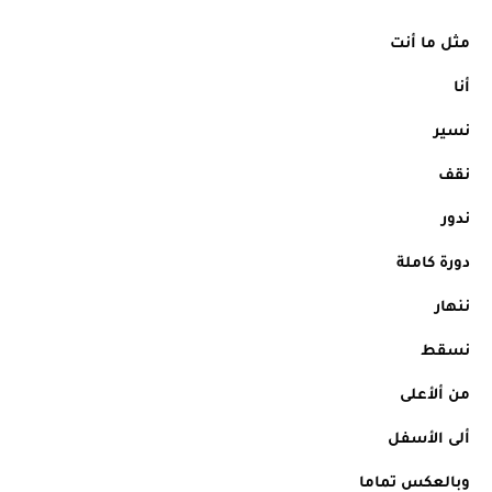
مثل ما أنت 
أنا
نسير
نقف 
ندور 
دورة كاملة
ننهار 
نسقط 
من ألأعلى
ألى الأسفل
وبالعكس تماما