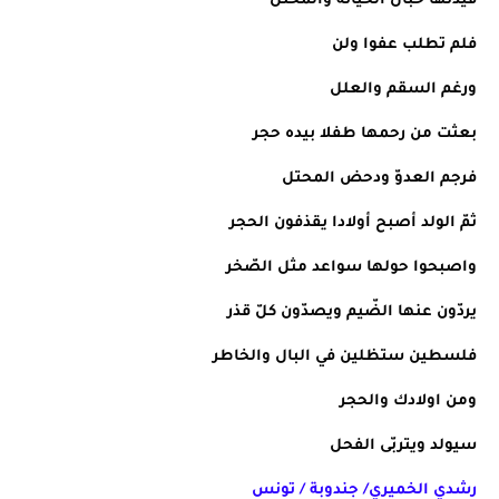
قيّدتها حبال الخيانة والمحتل
فلم تطلب عفوا ولن
ورغم السقم والعلل
بعثت من رحمها طفلا بيده حجر
فرجم العدوّ ودحض المحتل
ثمّ الولد أصبح أولادا يقذفون الحجر
واصبحوا حولها سواعد مثل الصّخر
يردّون عنها الضّيم ويصدّون كلّ قذر
فلسطين ستظلين في البال والخاطر
ومن اولادك والحجر
سيولد ويتربّى الفحل
رشدي الخميري/ جندوبة / تونس