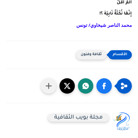
أَلَمْ أَقُلْْ
إِنّهَا نُكْتَةٌ نَابِيَهْ ؟!
محمد الناصر شيخاوي
/ تونس
ثقافة وفنون
مجلة بويب الثقافية