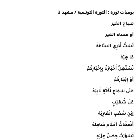
يوميات ثورة : الثورة التونسية / مشهد 3
صباح الخير
أو مساء الخير
لَسْتُ أَدْرِي السَّاعَةَ
مَا هِيَهْ
نَسْتَهِلُّ أَخْبَارَنَا بِإِخْبَارِكُمْ
أَوْ إِجْبَارِكُمْ
عَلَى سَمَاعِ نُكْتَةٍ نَابِيَهْ
عَنْ شُعَيْبٍ
اِبْنِ شَعْبِ الْعَارِبَهْ
أَضْغَاثُ أَحْلَام سَافِلَهْ
تَسَوَّرَتْ حِصْنَ عِزَّتِهِ