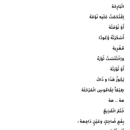
الْبَارِحَهْ
اِقْتَحَمَتْ عَلَيه نَوْمَهُ
أَوْ نَوْمَتَهْ
أَسْكَرَتْهُ وُعُودًا
مُغْرِيهْ
واِخْتَلَسَتْ ثَوْرَهُ
أَوْ ثَوْرَتَهْ
يَجُوزُ هَذَا و ذَاكَ
طِبْقاً لِقَامُوسِ الْمَرْحَلَهْ
ههْ .. ههْ
خَتَمَ الْمُذِيعُ
بِفَمٍ ضَاحِكٍ وعَيْنٍ دَامِعهْ :