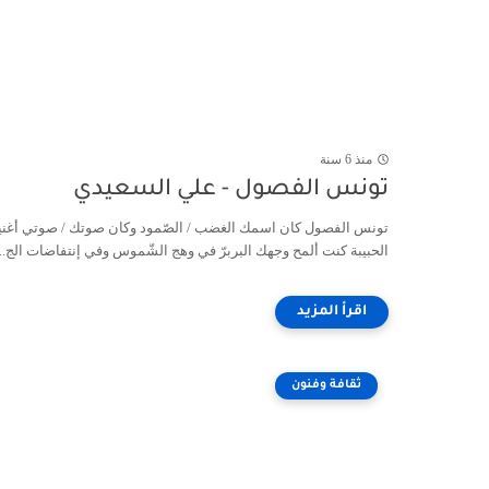
منذ 6 سنة
تونس الفصول - علي السعيدي
تونس الفصول كان اسمك الغضب / الصّمود وكان صوتك / صوتي أغني
الحبيبة كنت ألمح وجهك البربرّ في وهج الشّموس وفي إنتفاضات الج...
ثقافة وفنون