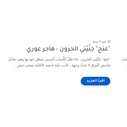
منذ 6 سنة
"غنج" جنّيّتي الحرون - هاجر عوري
ات
"غنج" جنّيّتي الحرون ..(4) ظلّ اللّسان أخرس ينتظر عودتها وهي تخاتل
هامش الورق لا تحدّد وجهة ، كانت حيّة نابضة كالحيّة تسعى تتش...