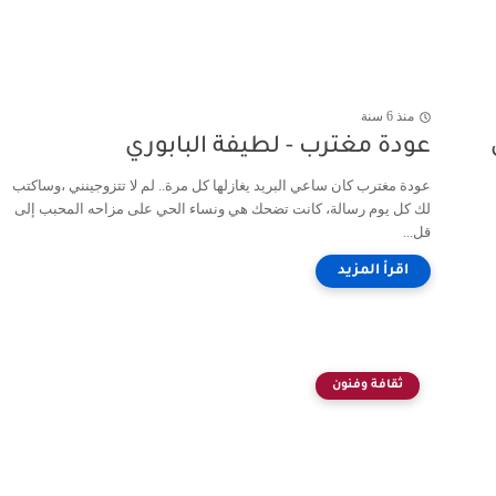
منذ 6 سنة
عودة مغترب - لطيفة البابوري
عودة مغترب كان ساعي البريد يغازلها كل مرة.. لم لا تتزوجينني ،وساكتب
لك كل يوم رسالة، كانت تضحك هي ونساء الحي على مزاحه المحبب إلى
قل...
ثقافة وفنون