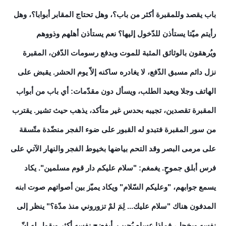
باب يقصد وللمقبرة أكثر من باب؟، وهل تحتاج المقابر أبوابا؟، وهل
رأيتم ميّتا يستأذن للدّخول إليها؟ نعم يستأذن أهلهم وذووهم
ويُرهقون بالوثائق المثبة للموت وبدفع رسومات الدّفن، المقبرة
نزل دائم مسبق الدّفع، لا يغادره ساكنه إلاّ يوم الحشر. يقبض على
الهاتف وجلا ويعيد الطلب، ويسأل دون مقدّمات: أي باب من أبواب
المقبرة تقصدين، تجيبه بحدس غير متأكد، يذهب حيث تشير. يقترب
من سور المقبرة فتبدو له القبور على ضوء الفجر منضّدة متّسقة
على مرمى البصر وقد التحم بياضها بخيوط الفجر والنهار الآتي على
فرس أبلق جموحٍ. يغمغم: "سلام عليكم دار قوم مسلمين". يكاد
يسمع جوابهم، "وعليكم السّلام" ويكاد يميّز بين أصواتهم صوت ابنه
المدفون هناك "سلام عليك... لِمَ لمْ تزوروني منذ مدّة؟" ينظر إلى
نفسه ويخجل، فماذا عساه يُجيب. أيفضح نفسه أكثر ويقول له إنّ