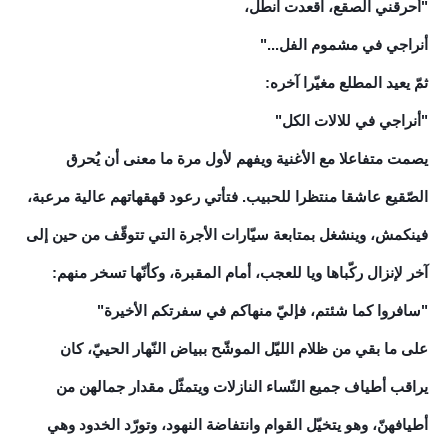
"أحرقني الصقع، اقعدت انطل،
أنراجي في مشموم الفل..."
ثمّ يعيد المطلع مغيّرا آخره:
"أنراجي في للالات الكل"
يصمت متفاعلا مع الأغنية ويفهم لأول مرة ما معنى أن يُحرق
الصّقيع عاشقا منتظرا للحبيب. فتأتي رعود قهقهاتهم عالية مرعبة،
فينكمش، وينشغل بمتابعة سيّارات الأجرة التي تتوقّف من حين إلى
آخر لإنزال ركّباها ويا للعجب، أمام المقبرة، وكأنّها تسخر منهم:
"سافروا كما شئتم، فإليّ منهاكم في سفرتكم الأخيرة"
على ما بقي من ظلام الليّل الموشّح ببياض النّهار الحييّ، كان
يراقب أطياف جميع النّساء النازلات ويتمثّل مقدار جمالهن من
أطيافهنّ، وهو يتخيّل القوام وانتفاضة النهود، وتورّد الخدود وهي