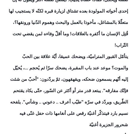
إحدى أخواته المولودة بعده تشتاق لزيارة قبره لكنّه لا يستجيب لها
متعلّلا بالمشاغل، مأخوذا بالعمل والبحث وهموم الدّنيا ورونقها؟،
قُتِل الإنسان ما أكفره بالعلاقات! وما أقلّ وفاءه لمن يقضي تحت
التّراب!
يتأمّل القبور المتراميّة، ويضحك عميقا، أيّة علاقة بين الحبّ
والموت؟ موعد عند باب المقبرة، يضحك سرّا ثم يُحجم ...، يُخيّل
إليه أنّهم يسمعون ضحكه، ويقهقهون، ثمّ يردّدون: "أحبّ من شئت
فإنّك مفارقه". يبتعد قدر متر أو أكثر عن السّور، حتّى يكاد يقتحم
الطّريق، ويردّد في سرّه "طيّب أعرف .. دعوني .. وشأني". يلفحه
نسيم بارد فيتذكّر أغنيّة رقص على أنغامها ذات حفل غنّى فيه
شحرور الجزيرة أغنيّة