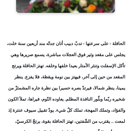
الحافلة - على سرعتها - تدبّ دبيب أتان جدتّه مند أربعين سنة خلت،
يجلس على مقعد وثير فوق العجلات مباشرة، يسمع صريرها وهي
تأكل الإسفلت وتنثر الأمتار بعيدا خلفها وخلفه. تهتز الحافلة ويرتج
المقعد من حين إلى آخر، فيهتز بين نومة ويقظة، فلا يفزع. ينظر
يمينا، ينظر شمالا، فيرتدّ بصره حسيرا بين نظرة جاره المشمئزّ من
شخيره ربّما وبلّور النافذة المظلم. يعاوده النّوم، فيراها، تملأ الكون
والفؤاد، وتملك المهجة، تملك كلّ شيء. يودّ تقبيل سيوف عنترة إذ
لمعت .. يقترب من الشّفتين، تهتز الحافلة بقوة، يرتجّ الكرسيّ،