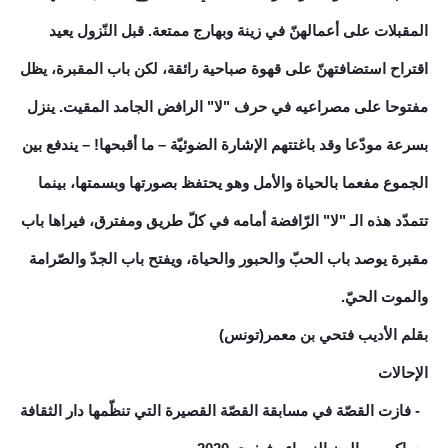
المقبلات على أعمالهنّ في زينة وبهارج ممتعة. قبل النّزول يعيد
اقتراح استضافتهنّ على قهوة صباحية رائقة، لكن باب المقبرة، يظل
مفتوحا على مصراعيه في حرف "لا" الرافض الجامد المقيت. ينزل
بسرعة مودّعا وقد باغتتهم الإشارة الضوئيّة – ما أقبحها! – يندفع بين
الجموع مفعما بالحياة والأمل وهو يحتفظ بصورتها وبسمتها، بينما
تتمدّد هذه الـ "لا" الرّافضة أمامه في كلّ طريق ومفترق، فيراها باب
مقبرة يوصد باب الحبّ والحبور والحياة، ويفتح باب الجدّ والصّرامة
والموت الحيّ.
بقلم الأديب فتحي بن معمر(تونس)
الإحالات
1- فازت القصّة في مسابقة القصّة القصيرة التي تنظّمها دار الثقافة