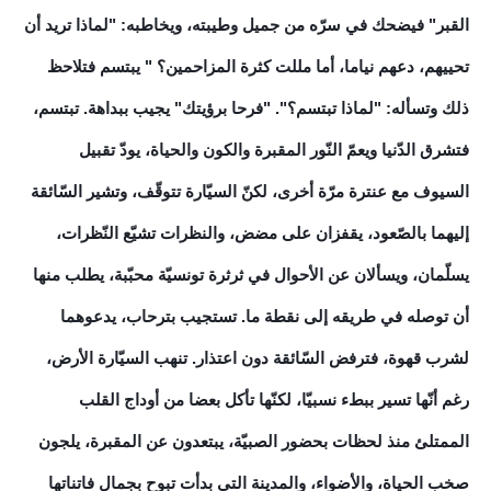
القبر" فيضحك في سرّه من جميل وطيبته، ويخاطبه: "لماذا تريد أن
تحييهم، دعهم نياما، أما مللت كثرة المزاحمين؟ " يبتسم فتلاحظ
ذلك وتسأله: "لماذا تبتسم؟". "فرحا برؤيتك" يجيب ببداهة. تبتسم،
فتشرق الدّنيا ويعمّ النّور المقبرة والكون والحياة، يودّ تقبيل
السيوف مع عنترة مرّة أخرى، لكنّ السيّارة تتوقّف، وتشير السّائقة
إليهما بالصّعود، يقفزان على مضض، والنظرات تشيّع النّظرات،
يسلّمان، ويسألان عن الأحوال في ثرثرة تونسيّة محبّبة، يطلب منها
أن توصله في طريقه إلى نقطة ما. تستجيب بترحاب، يدعوهما
لشرب قهوة، فترفض السّائقة دون اعتذار. تنهب السيّارة الأرض،
رغم أنّها تسير ببطء نسبيّا، لكنّها تأكل بعضا من أوداج القلب
الممتلئ منذ لحظات بحضور الصبيّة، يبتعدون عن المقبرة، يلجون
صخب الحياة، والأضواء، والمدينة التي بدأت تبوح بجمال فاتناتها