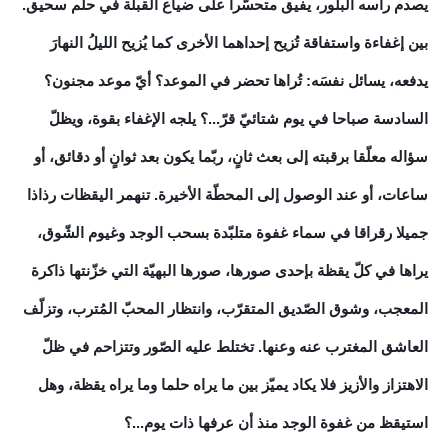
يصدم رأسه البلّور، يفيق متحسّرا على ضياع القبلة في حلم سحيق.
بين إغفاءة واستفاقة تُزيح إحداهما الأخرى كما يُزيح الليلُ النهارَ
يدفعه، يسائل نفسَه: تُراها تحضر في الموعد؟ أيّ موعد مجنون؟
السادسة صباحا في يوم شتائيّ قرّ...؟ يلجه الإغفاء بقوة، ويظلّ
سؤاله معلّقا برقبته إلى بعث ثانٍ، ربّما يكون بعد ثوانٍ أو دقائق، أو
ساعات، أو عند الوصول إلى المحطّة الأخيرة. تنهمر اليقظات رذاذا
جميلا رقراقا في سماء غفوة متلبّدة بسحب الوجد وغيوم الشّوق،
يراها في كلّ يقظة بإحدى صورها، صورها البهيّة التي خزّنتها ذاكرة
المعجب، وشوق الصّديق المتقرّب، وانتظار المحبّ المُترب، وتزلّف
العاشق المغترب عنه وعنها. تختلط عليه الصّور وتتزاحم في ظلّ
الاهتزاز والأزيز فلا يكاد يميّز بين ما يراه حلما وما يراه يقظة، وهل
استيقظ من غفوة الوجد منذ أن عرفها ذات يوم...؟