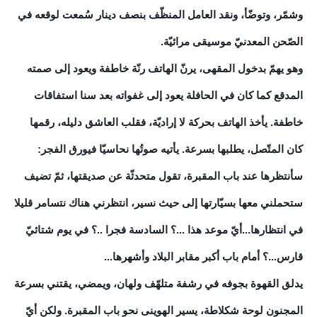
وشمّر، وتوضّأ، ونقد العامل المنظّف بنصف دينار سُمعت لوقعه في
الصّحن المعدنيّ موسيقى مرائيّة.
وهو يهمّ بدخول المقهى، يرنّ الهاتف رنّة خاطفة ويعود إلى صمته
المدقع كما كان في الحافلة يعود إلى غفواته بعد سنا استفاقات
خاطفة. يأخذ الهاتف بحركة لا إراديّة، فقلب العاشق دليله، رقمها
كان المتّصل، يطلبها بسرعة. يأتيه صوتُها نحاسيّا فيورق الفجر:
سأنتظرها عند باب المقبرة، تقول متحدثّة عن صديقتها، ثمّ تضيف
ستحملني معها بسيّارتها إلى حيث نسير، انتظرني هناك نتسامر قليلا
في انتظارها...أيّ موعد هذا ...؟ السادسة فجرا ..؟ في يوم شتائيّ
قارس...؟ أمام باب أكبر مقابر البلاد وأشهرها...
يدلق القهوة بجوفه في رشفة متلهّف ولهان، ويمضي، يقتني بسرعة
المجنون لوحة شكلاطة، يسير الهوينى نحو باب المقبرة. ولكن أيّ