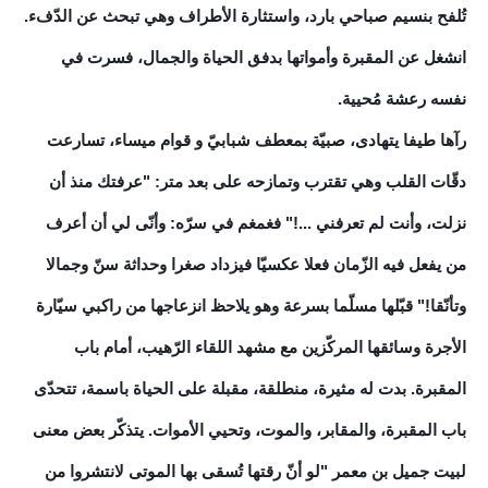
تُلفح بنسيم صباحي بارد، واستثارة الأطراف وهي تبحث عن الدّفء.
انشغل عن المقبرة وأمواتها بدفق الحياة والجمال، فسرت في
نفسه رعشة مُحيية.
رآها طيفا يتهادى، صبيّة بمعطف شبابيّ و قوام ميساء، تسارعت
دقّات القلب وهي تقترب وتمازحه على بعد متر: "عرفتك منذ أن
نزلت، وأنت لم تعرفني ...!" فغمغم في سرّه: وأنّى لي أن أعرف
من يفعل فيه الزّمان فعلا عكسيّا فيزداد صغرا وحداثة سنّ وجمالا
وتأنّقا!" قبّلها مسلّما بسرعة وهو يلاحظ انزعاجها من راكبي سيّارة
الأجرة وسائقها المركّزين مع مشهد اللقاء الرّهيب، أمام باب
المقبرة. بدت له مثيرة، منطلقة، مقبلة على الحياة باسمة، تتحدّى
باب المقبرة، والمقابر، والموت، وتحيي الأموات. يتذكّر بعض معنى
لبيت جميل بن معمر "لو أنّ رقتها تُسقى بها الموتى لانتشروا من