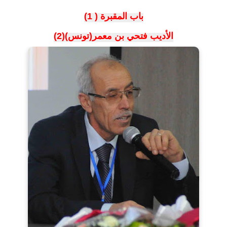
باب المقبرة ( 1)
الأديب فتحي بن معمر(تونس)(2)