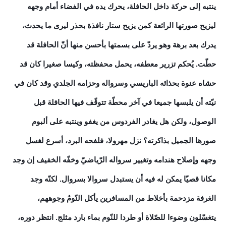
ينتبه إلى حركة داخل الحافلة، يحرك يده في الفضاء أمام وجهه
ليزيح صورتها الرائعة كمن يزيح ستار نافذة بحذر ليرى ما يحدث،
يدرك بعد برهة وهو يردّ على بسمتها بأحسن منها أنّ الحافلة قد
حطّت. يُحكم تزرير معطفه، يحمل محفظته، وكيسا صغيرا كان قد
حشاه عنوة بحذائه الباريسي وسرواله وحزامه الجلدي وقد كان في
نيّته أن يلبسها جميعا في آخر محطّة تتوقّف فيها الحافلة قبل
الوصول، ولكن هل يغادر الفردوس من يغفو وينتبه على ألبوم
صورها الجميل بذاكرته؟ نزل مهرولا، فلفحه البرد، أسرع لغسل
وجهه وإصلاح هندامه وتغيير سرواله الرّياضيّ وخفّه الخفيف إن وجد
مكانا قصيّا يمكن له فيه أن يستبدل سروالا بسروال. لكنّه وجد
الغرفة مزدحمة بأخلاط من المسافرين يأكل النّومُ وجوههم،
يتغسّلون وضوءا للصّلاة أو طردا للنّوم بماء بارد مثلج. انتظر دوره،