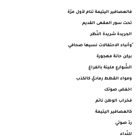
فالعصافير اليتيمة تنام لأول مرّة
تحت سور المقهى القديم
الجريدة شريدة النّظر
ّوأنباء الاحتفالات نسيها صحافي
بركن حانة مهجورة
الشّوارع مليئة بالفراغ
ومواء القطط رماديّ كالكذب
اخفض صوتك
فخراب الوطن نائم
كالعصافير اليتيمة
ردّ صوتي
للنّداء