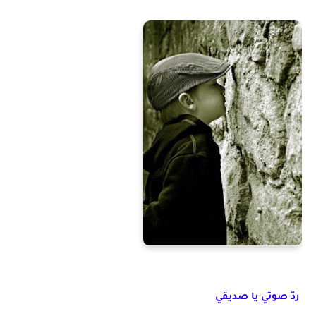
ردّ صوتي يا صديقي