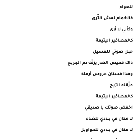
للعواء
فالغمام نهش الثّرى
وكأني لا أرى
كالعصافير اليتيمة
حبل صوتي للغسيل
ذاك قميص الغدر يزفّه دم الجريح
وهذا فستان عروس أرملة
مزّقته الرّيح
كالعصافير اليتيمة
اخفض صوتك يا صديقي
لا مكان في بلادي للغناء
لا مكان في بلادي للمواويل