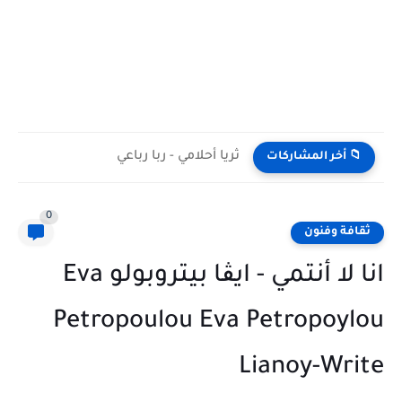
ثريا أحلامي - ربا رباعي
📁 أخر المشاركات
0
ثقافة وفنون
انا لا أنتمي - ايڨا بيتروبولو Eva
Petropoulou Eva Petropoylou
Lianoy-Write