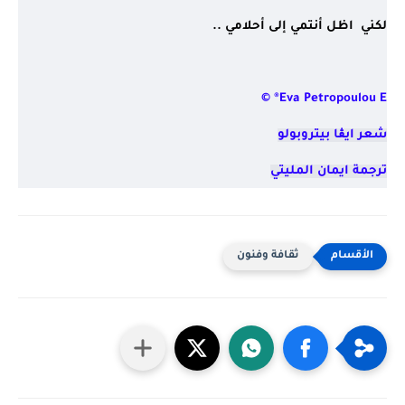
لكني  اظل أنتمي إلى أحلامي ..
© ®Eva Petropoulou E
شعر ايڨا بيتروبولو

ترجمة ايمان المليتي
ثقافة وفنون