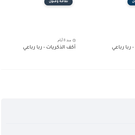
ن
ثقافة وفنون
منذ 8 أيام
- ربا رباعي
أكف الذكريات - ربا رباعي