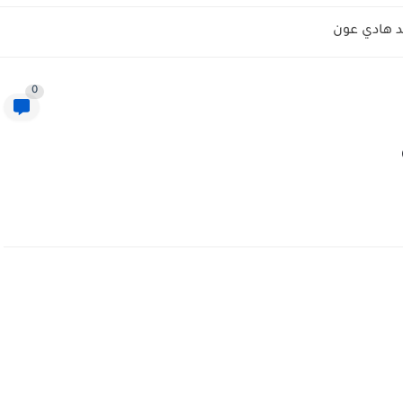
 هادي عون
0