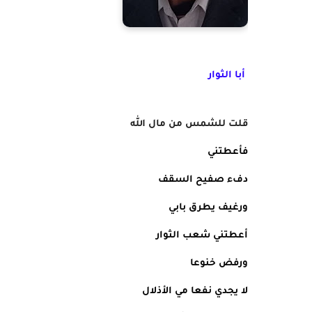
أبا الثوار
قلت للشمس من مال الله 
فأعطتني
دفء صفيح السقف
ورغيف يطرق بابي
أعطتني شعب الثوار
ورفض خنوعا
لا يجدي نفعا مي الأذلال