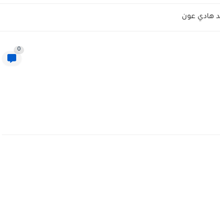
 هادي عون
0