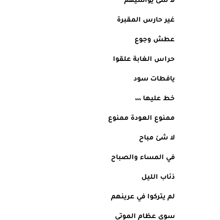
لا شئ يواسيهم
غير حارس المقبرة
عطش وجوع
حراس الغابة علقوا 
يافطات سود
خط عليها ،،،
ممنوع العودة ممنوع
لا شئ مباح
في المساء والصباح
ذئاب الليل
لم يتركوا في عرينهم
سوى عظام الموتى