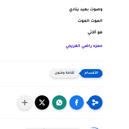
وصوت بعيد ينادي 
الموت الموت
هو ألآتي
حمزه راضي الفريجي
ثقافة وفنون