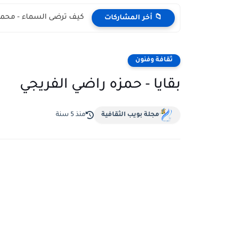
كيف ترضى السماء - محمد
📁 أخر المشاركات
ثقافة وفنون
بقايا - حمزه راضي الفريجي
مجلة بويب الثقافية
منذ 5 سنة