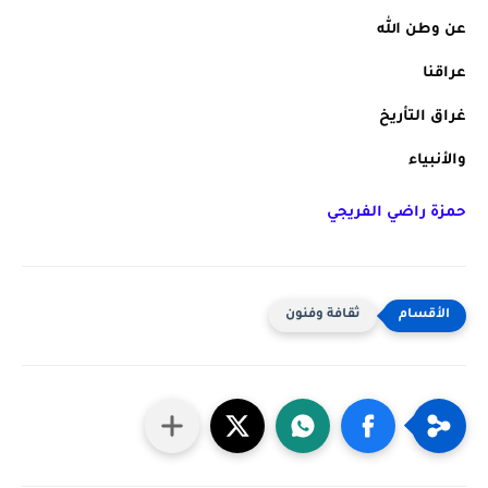
عن وطن الله
عراقنا  
غراق التأريخ
والأنبياء
حمزة راضي الفريجي
ثقافة وفنون