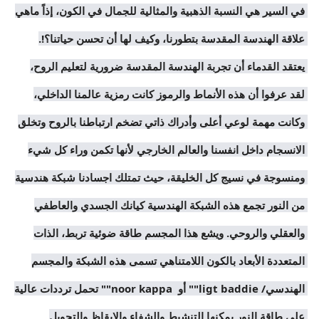
في السير هي النسبة الذهبية والمثالية للجمال في الكون، إذاً ماهي 
علاقة الهندسة المقدسة بتطورنا، وكيف لها أن تحسن حياتنا؟!. 
يعتقد القدماء أن تجربة الهندسة المقدسة ضرورية لتعليم الروح، 
لقد عرفوا أن هذه الأنماط والرموز كانت رمزية عالمنا الداخلي، 
وكانت مهمة لوعي أعلى وأدراك ذاتي تضخم ارتباطنا بالروح وتخلق 
الانسجام داخل انفسنا والعالم الخارجي لأنها تكمن وراء كل شيء 
ومنسوجة في نسيج كل الخليقة، حيث تمتلك اجسادنا شبكة هندسية 
من النور تجمع هذه الشبكة الهندسية كيانك الجسدي والعاطفي 
والعقلي والروحي. ويشع هذا المجسم طاقة ضوئية تربط، الذات 
المتعددة الأبعاد بالكون اللامتناهي تسمى هذه الشبكة والمجسم 
الهندسي/ ligt baddie"" أو  noor kappa"" تحمل ترددات عالية 
على طاقة النور يمكنها التنشيط والشفاء والإيقاظ والتحويل 