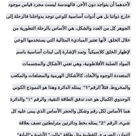
لأحدهما أن يتواجد دون الأخر، فالهندسة ليست مجرد قياس موجود 
خارج ذواتنا بل هي أدوات أساسية للوعي توجد بدواخلنا فالرحلة إلى 
الجوهر كل من العدد والشكل، هي الأساس بالرحلة التطورية من 
خلال الخلق. لأنها تعتبر المباديء المثالية التي يستخدمها الوعي 
لإظهار الخلق كلاسيكياً  وتمد الإشارة إلى لبنات أساسية باسم 
المواد الصلبة الأفلاطونية، وهي تعني الأشكال والمجسمات 
المتعددة الوجوه والأبعاد، كالأشكال الهرمية والمضلعات والمكعب 
والمخروط. فثلاً الرقم"1"  يمثله الدائرة وهذا هو النموذج الكوني 
الوحدوي الكمال هو عدد تدفق الطاقة النقية، والرقم "١" والدائرة 
هما الأساس لكل رقم وشكل والحجر الأساس الذي يبنى عليه كل 
شيء، الرقم "2" يمثله بخط ودائرتين مترابطتين تصف بعلاقة 
التوازن الضروري للقطبية مثل طاقة "والين" الأنثوية و"اليانغ" 