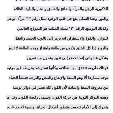
الذكورية الرجل والمرآة والفاتح والغامق والحار والبارد، الظلام 
والنور  وهذا الشكل يقع في قلب الوجود يمثل رقم "٢" مرآة الوعي 
وكذلك التوسع. الرقم "٣" يمثله المثلث هو النموذج العالمي 
للتوازن والقوة والاستقرار، انه يرمز إلى ثالوث الجسد والعقل 
والروح. إذا كل الخلق يتكون من طاقة واهتزاز وهذه الطاقة لا تدور 
فهناك طريقة تتدفق  بها الطاقة، وكأنها تسترشد بخريطة غير مرئية 
توجه مسارها ألا وهو النمط والإيقاع والنبض والتردد، فتنشأ الحياة 
من معزوفة النمط والمادة لأن الكون كله يسير في دوائر لولبية 
وهذه الدوائر اللوبية هي حركة الكون، وتسمى رقصة الكون. وكل ما 
يتحرك إلى الأمام تتجسد وتتطور أشكال الحياة.  ونسبة الانحناءات، 