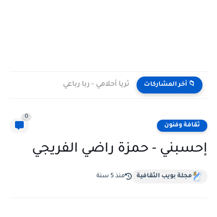
ثريا أحلامي - ربا رباعي
📁 أخر المشاركات
0
ثقافة وفنون
إحسبني - حمزة راضي الفريجي
مجلة بويب الثقافية
منذ 5 سنة