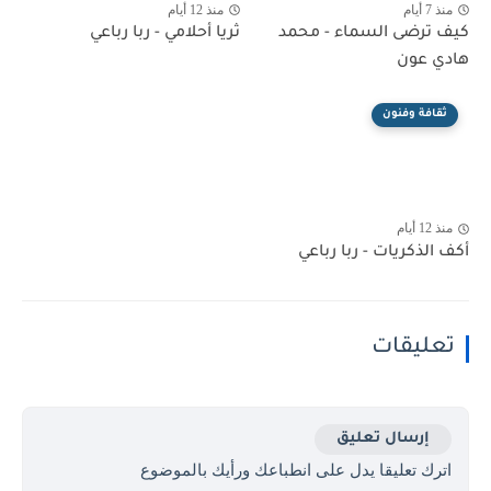
منذ 7 أيام
منذ 12 أيام
كيف ترضى السماء - محمد
ثريا أحلامي - ربا رباعي
هادي عون
ثقافة وفنون
منذ 12 أيام
أكف الذكريات - ربا رباعي
تعليقات
إرسال تعليق
اترك تعليقا يدل على انطباعك ورأيك بالموضوع