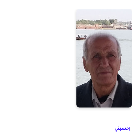
إحسبني