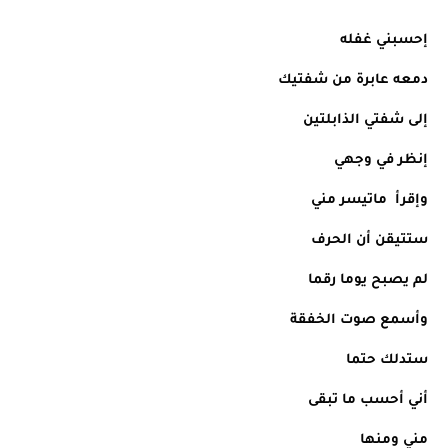
إحسبني غفله
دمعه عابرة من شفتيك
إلى شفتي الذابلتين
إنظر في وجهي
وإقرأ  ماتيسر مني
ستتيقن أن الحرف
لم يصبح يوما رقما
وأسمع صوت الخفقة
ستدلك حتما
أني أحسب ما تبقى 
مني ومنها 