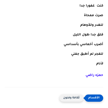
كنت  غفورا جدا
صرت ممحاة 
للغدر وللأوهام
قلق جدا طول الليل
أضرب أخماسي بأسداسي
للفجر لم أطبق جفني
لأنام 
حمزه راضي
ثقافة وفنون