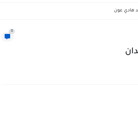
 هادي عون
0
دان