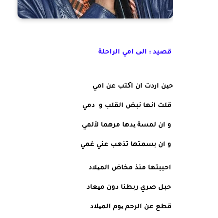
قصيد : الی امي الراحلة 
حین اردت ان اکتب عن امي
 قلت انها نبض القلب و  دمي
 و ان لمسة یدها مرهما لألمي
 و ان بسمتها تذهب عني غمي
 احببتها منذ مخاض المیلاد
 حبل صري ربطنا دون میعاد
 قطع عن الرحم یوم المیلاد