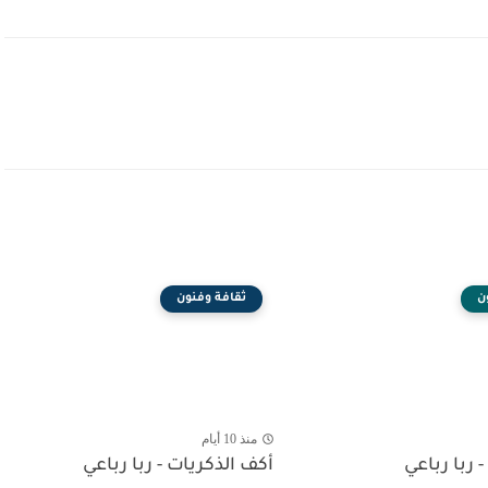
ن
ثقافة وفنون
منذ 10 أيام
- ربا رباعي
أكف الذكريات - ربا رباعي