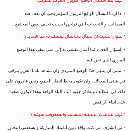
* كيف يتم انتشال الواقع التربوي المؤلم بنظركم؟
- اذا اردنا انتشال الواقع التربوي المؤلم يجب ان نقف ضد
المصاعب و التحديات التي نواجهها بسبب تخلف بعض المجتمع ..
* سؤال تمنيت ان تسأل به..اسأل نفسك به مع الاجابة؟
- السؤال الذي دائما أسأل نفسي به إلى متى يبقى هذا الوضع
المزري الذي نحن فيه ..
- اتمنى ان ينتهي هذا الوضع المتردي وان نشاهد بلدنا العزيز يترقى
في شتى المجالات وان يكون محط انظار الجميع ونحن قادرون على
ذلك في التكاتف وتظافر جهود ابناء البلد الواحد وهذا لايكون صعبا
على ابناء الرافدين...
* كيف شاهدت الاسئلة المقدمة والمطروحة عليكم ؟
- لي الشرف اني كنت واقف بين أناملك المباركة و يسعدني التحاور