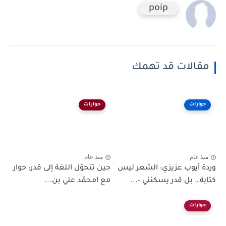
poip
مقالات قد تهمك
حوارات
حوارات
منذ عام
منذ عام
وردة أيوب عزيزي: الشعر ليس
حين تتحوّل اللغة إلى قدر: حوار
كتابة… بل قدر يسكنني -...
مع امحمّد علي بن...
حوارات