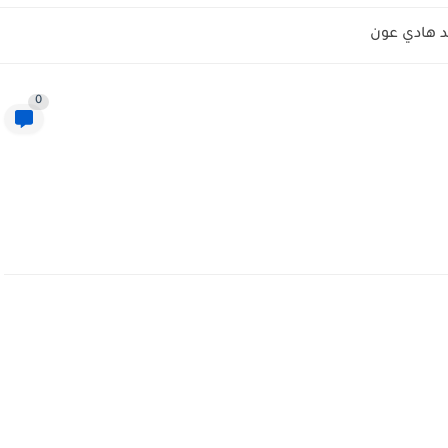
 هادي عون
0