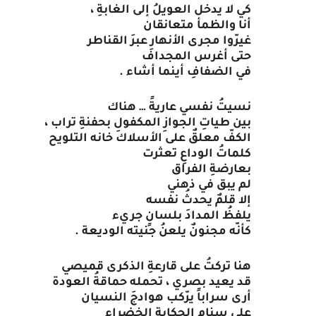
كي
لا
يدخل
العويلُ
إلى
الغابةِ
،
أنا
والظمأ
متعانقان
غيرّوا
مجرى
الأنهارِ
عبرَ
القناطر
حتى
أغرس
المجداف
في
الضفافِ
أينما
أشاء
.
نسيتُ
نفسي
عاريةً
…
هناك
بين
طياتِ
الجوازِ
المكفولِ
بحفنةِ
تراب
،
الكفّ
معلقٌ
على
الأسلاك
خانه
التلويح
كلماتُ
الوداعِ
تعثرت
بعارضةِ
الفراق
لم
يبق
في
ذهني
إلا
قلمٌ
يحدثُ
نفسه
يلفظُ
المدادَ
بلسانٍ
جريء
كأنّه
مجنونٌ
يلعنُ
جنيته
الوديعة
.
هنا
تركتُ
على
قارعةِ
الذكرى
قميصي
قد
يعيد
بصري
،
تحمله
حماقةُ
العودة
أرى
سراباً
يرّكب
هوادجَ
النسيان
على
سنامِ
الحكايةِ
الخضراء