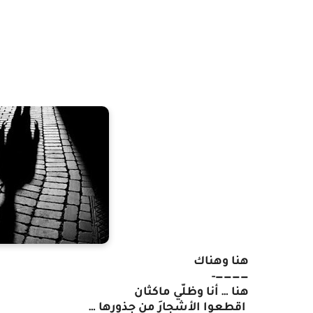
هنا وهناك
————-
هنا
…
أنا
وظلّي
ماكثان
اقطعوا
الأشجارَ
من
جذورها
…