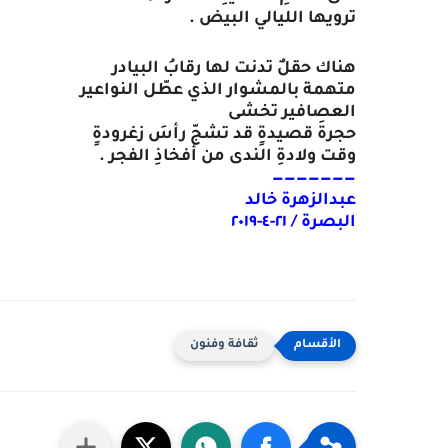
ترويها
الليالي
البيض
.
هناك
حقلٌ
تدنت
لها
رقابُ
البيادر
متهمة
بالمشوار
الذي
عطّل
النواعير
العصافير
تخشى
حجرةَ
قصيدةٍ
قد
تشجّ
رأسَ
زغرودةٍ
وقت
ولادةِ
الندى
من
أفخاذِ
الفجر
.
———————
عبدالزهرة
خالد
البصرة
/
٢١
-
٤
-
٢٠١٩
ثقافة وفنون