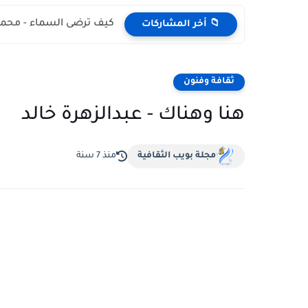
كيف ترضى السماء - محمد
📁 أخر المشاركات
ثقافة وفنون
هنا وهناك - عبدالزهرة خالد
مجلة بويب الثقافية
منذ 7 سنة