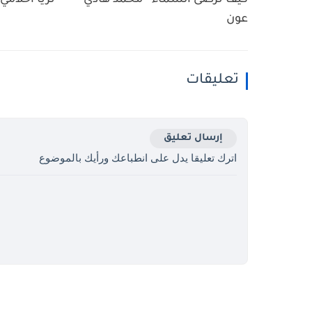
كيف ترضى السماء - محمد هادي
ثريا أحلامي 
عون
تعليقات
إرسال تعليق
اترك تعليقا يدل على انطباعك ورأيك بالموضوع