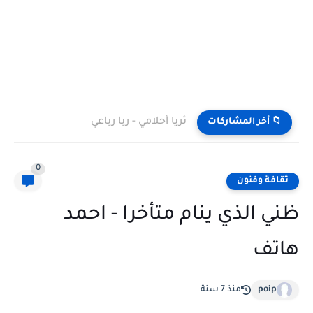
ثريا أحلامي - ربا رباعي
📁 أخر المشاركات
0
ثقافة وفنون
ظني الذي ينام متأخرا - احمد
هاتف
poip
منذ 7 سنة