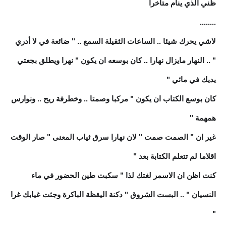
ظني الذي ينام متأخرا
........
لاشي يحرك شيئا .. الساعات الثقيلة السمع .. " ضائعة في لا أدري
" .. النهار مايزال نهارا .. كان بوسعه ان يكون " نهرا ويطلق بجعتي
يديك في مائي "
كان بوسع الكتاب ان يكون " مركبا وصمتا .. وخطرفة ريح .. ونوارس
همهمة "
غير ان " الصمت صمت " لان نهارا سرق ثياب المعنى " صار الوقت
اقلاما لم تتعلم الكتابة بعد "
كنت اظن ان الاسمر لغتك لذا " سكبت طين الحضور في ماء
النسيان " .. البست الشروق " دكنة اليقظة الباكرة وجئت غيابك غرا
"