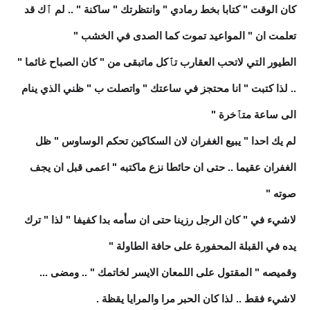
كان الوقت " كتابا بخط رمادي " وانتظرتك " ساكنة " .. لم ٱك قد
تعلمت ان " المواعيد تموت كما الصدى في الخشب "
الطيور التي لاتحب العقارب تٱكل ماتبقى من " كان الصباح غائما "
.. لذا كتبت " انا محتجز في ساعتك " واتصلت ب " ظني الذي ينام
الى ساعة متٱخرة "
لم يك احدا " يبيع الغفران لان السكاكين تحكم الوساوس " ظل
الغفران عقيما .. حتى ان حائطا نزع ماكتبه " اعمى قبل ان يجف
صوته "
لاشيء في " كان الرجل رزينا حتى ان سأمه بدا كفيفا " لذا " ترك
يده في القبلة المحفورة على حافة الطاولة "
وقميصه " المقتول على اللمعان الايسر لخاتمك " .. ومضى ...
لاشيء فقط .. لذا كان الحبر مرا والمرايا يقظة .