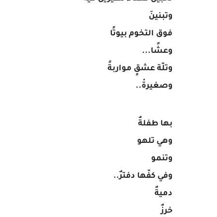
وتبنينَ
فوق التخوم بيوتًا
وعشًا...
وتلّة عشقٍ مواربةً
وصغيرةْ..
بها طفلةٌ
وهي تلهو
وتنمو
وفي كفّها دفترٌ..
دميةٌ
خرزٌ