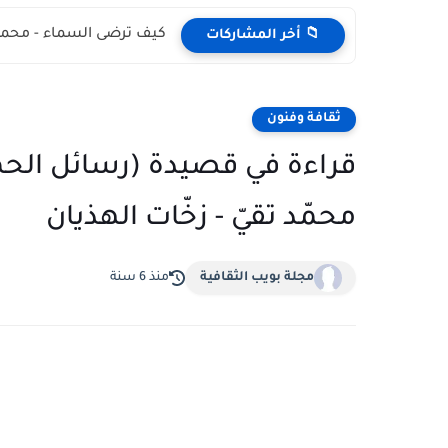
كيف ترضى السماء - محمد
📁 أخر المشاركات
ثقافة وفنون
قراءة في قصيدة (رسائل الحم
محمّد تقيّ - زخّات الهذيان
مجلة بويب الثقافية
منذ 6 سنة