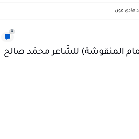
 هادي عون
0
ام المنقوشة) للشّاعر محمّد صالح