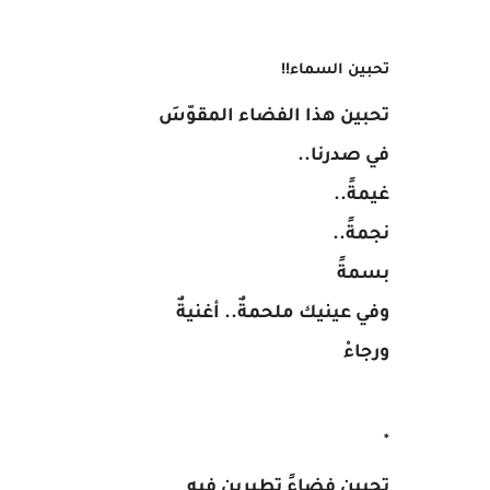
تحبين السماء!!
تحبين هذا الفضاء المقوّسَ
في صدرنا..
غيمةً..
نجمةً..
بسمةً
وفي عينيك ملحمةٌ.. أغنيةٌ
ورجاءْ
*
تحبين فضاءً تطيرين فيه