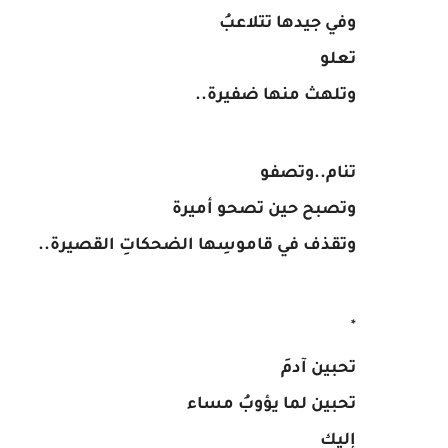
وفي جيدها تتلاعبُ
تعلو
وتلهث منها ضفيرة..
تنام..وتصفو
وتصبح حين تصحو أميرة
وتقذف في قاموسِها الضحكاتِ القصيرة..
*
تحبين آدمَ
تحبين لما يؤوبُ مساء
إليك