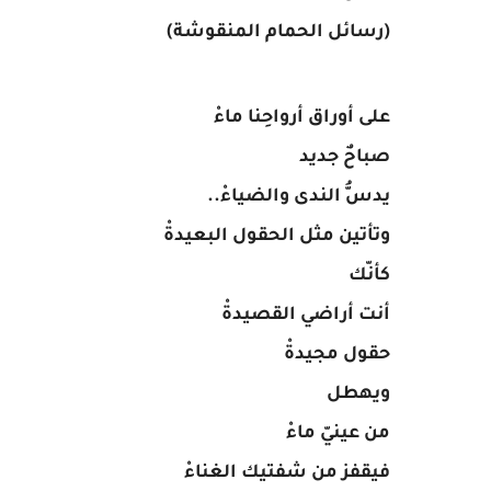
(رسائل الحمام المنقوشة)
على أوراق أرواحِنا ماءْ
صباحٌ جديد
يدسُّ الندى والضياءْ..
وتأتين مثل الحقول البعيدةْ
كأنّك
أنت أراضي القصيدةْ
حقول مجيدةْ
ويهطل
من عينيّ ماءْ
فيقفز من شفتيك الغناءْ