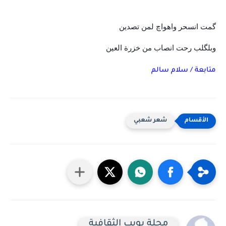
گمت انسحر واهواچ لمن تصدین
وبلگلب رحت انصاب من خزرة العين
متابعة / سلام سالم
شعر شعبي
مجلة بويب الثقافية