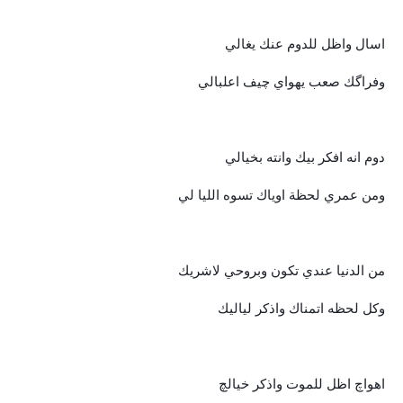
اسال واظل للدوم عنك يغالي
وفراگك صعب يهواي چیف اعلبالي
دوم انه افكر بيك وانته بخيالي
ومن عمري لحظة اوياك تسوه الليا لي
من الدنيا عندي تكون وبروحي لاشريك
وكل لحظه اتمناك واذكر لياليك
اهواچ اظل للموت واذكر خيالچ