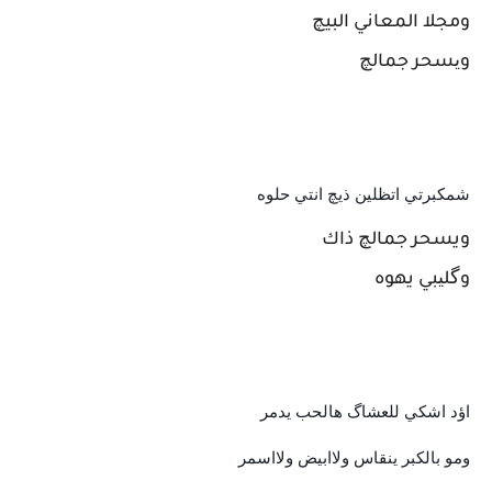
ومجلا المعاني البيچ
ویسحر جمالچ
شمكبرتي اتظلين ذيچ انتي حلوه
ويسحر جمالچ ذاك
وگلیبي يهوه
اؤد اشکي للعشاگ هالحب یدمر
ومو بالكبر ينقاس ولاابيض ولااسمر