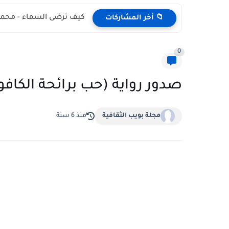
كيف ترضى السماء - محمد
📁 أخر المشاركات
0
صدور رواية (حب برائحة الكافو
مجلة بويب الثقافية
منذ 6 سنة