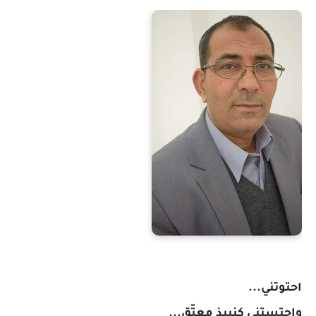
احتوتني...
واحتستني كنبيذ معتّق...