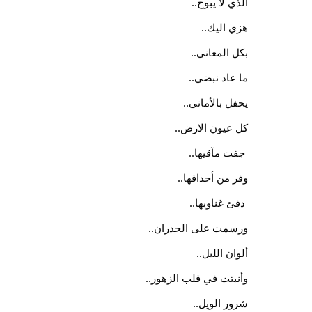
الذي لا يبوح..
هزي اليك..
بكل المعاني..
ما عاد نبضي..
يحفل بالأماني..
كل عيون الارض..
 جفت مآقيها..
وفر من أحداقها..
 دفئ غناويها..
ورسمت على الجدران..
ألوان الليل..
وأنبتت في قلب الزهور..
شرور الويل..