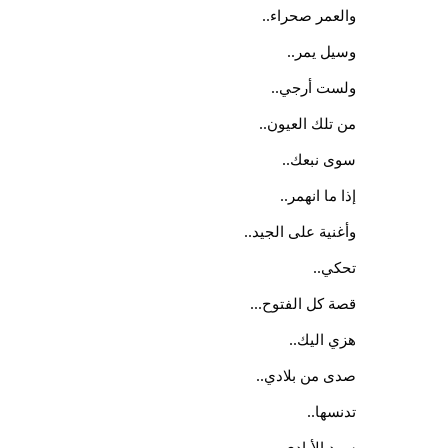
والعمر صحراء..
وسيل يمر..
ولست أرجي..
من تلك العيون..
سوى نبعك..
إذا ما انهمر..
وأغنية على الجيد..
تحكي.. 
قصة كل الفتوح...
هزي اليك..
صدى من بلادي..
تدنسها..
سود الأيادي..