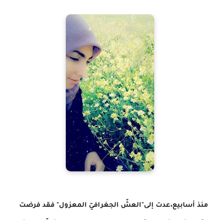
منذ أسابيع،عدت إلى"العشّ الجغرافيّ المعزول" فقد فرضت 