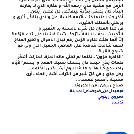
المدينة و الحنين إلى الماضي السّعيد الذي طوته أغبرة 
الزّمن مع مشية جدّي -رحمه الله- و عكّازه الذي لا يفارقه 
البتّة..كان يمشي بتؤدة ليتفحّص كلّ غصن زيتون..
أذكر جيّدا عندما كنت أتبعه خلسة  علّ والدي يتقفّى أثري و 
يربكني بأسئلته الكثيرة..
في هذا المكان كلّ شيء لامسته يد التّغيير و 
التّحديث..بدأت البنايات تزحف شيئا فشيئا على تلك الرّقعة 
إلاّ أنّها ظلّت تقاوم الزّمن رغم تبدّل الأحوال و تغيّر المناخ 
لتقف شامخة شاهدة على الماضي الجميل الذي ولّى مع 
شيوخ القرية..
"الذّاكرة خؤون"..لكنّها لم تخنّي هاته المرّة، فمازلت أتذكّر 
كلمات جدّي حينما كان يمسك سنبلة القمح و  يتمتم"الأيّام 
راحت مع كبارها" و ها أنا اليوم أردّد نفس الكلمات..
رحل جدّي و في كلّ شبر من التّراب أشمّ رائحته..أرى 
مشيته..أسمع همسه...
صباح ربيعيّ زمن الكورونا..
#بعيدا_عن_ضوضاء_المدينة
.
#مروى
 زيتوني
تونس