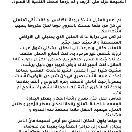
الطّبيعة عزلة على الرّيف و لم يزدها ضعف التنمية إلّا قسوة.
لم أغادر المنزل لشدّة برودة الطّقس..و كانت أمّي تمنعني 
في كلّ مرّة كلّما هممت بالخروج خوفا لعلّ مكروها يصيب 
ابنتها البكر..
لم تكن على دراية بذاك الحنين الذي يجذبني إلى الأراضي 
المنبسطة و لا سيّما حقل جدّي.
انتعلت حذائي و هرعت إلى الحقل..يشدّني شوق غريب 
لرؤية شخص غير موجود به..كنت أسارع الخطى ملتفتة 
يمينا و شِمالا عسى أحدهم يرى جسمي الهزيل يجوب ثنايا 
الحقل..كنت أسير كتائه بأرض غريبة دون دليل يرشده.
مشيت كثيرا حتّى أجهدني السّير فاتّخذت العشب بساطا 
تمدّدت عليه..قلّبت بصري في كلّ شبر من الأرض،تنفّست 
بعمق،أرخيت أناملي لأقطف زهرة البابونج و أنتف بتلاتها 
واحدة تلو الأخرى مردّدة تلك الجملة الشّهيرة"سأنجح أم 
لا"...
هنا،في حقل جدّي تمتزج رائحة المكان بعطر البداوة 
المفعم بالأصالة..تمتزج رائحة المكان بعطر الزّهور و طنين 
النّحل..فيصبح الحقل ملاذا تستمدّ منه الهدوء و 
السّكينة..
و حينما يكون المكان المعنيّ هو أرض فسيحة فإنّ الأمر 
يتجاوز التنزّه إلى مرافئ الطمأنينة بعيدا عن ضوضاء 