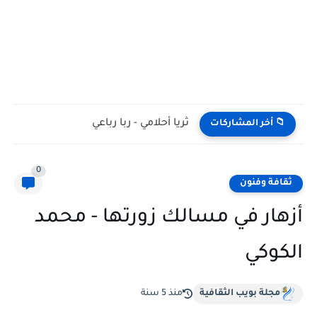
ثريا أحلامي - ربا رباعي
📁 أخر المشاركات
0
ثقافة وفنون
أزهار في مسالك زورتها - محمد
الكوكي
مجلة بويب الثقافية
منذ 5 سنة