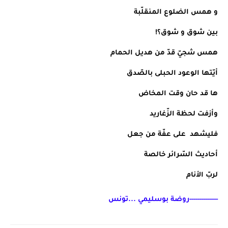
و همس الضلوع المنقلّبة 
بين شوق و شوق؟!
همس شجيّ قدّ من هديل الحمام
أيّتها الوعود الحبلى بالصّدق
ها قد حان وقت المخاض
وأزفت لحظة الزّغاريد 
فليشهد  على عفّة من جعل
أحاديث السّرائر خالصة 
لربّ الأنام 
--------------روضة بوسليمي ...تونس