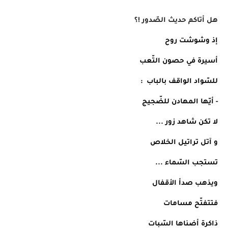
هل أتاكم حديث الصّدور !؟ 
إذ وشوشت روح 
أسيرة في حصون التّعب
للسّواد الواقف بالباب  :
- أيّها المهادن للضّجيج 
لا تكن شاهد زور ...
و آتل تراتيل الخلاص
تستجب السّماء ...
ويذهب صدأ الأقفال 
فتتفتّح مسامات 
ذاكرة أضناها السّبات