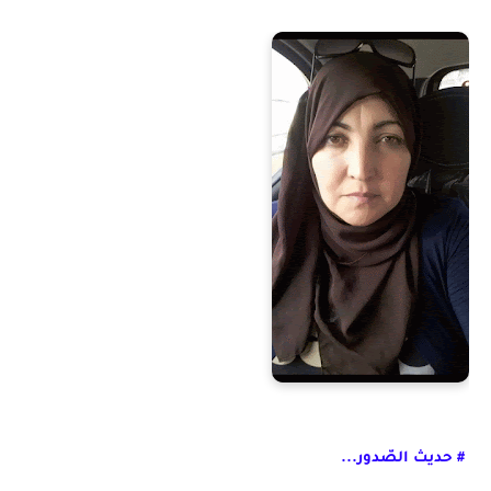
# حديث الصّدور...