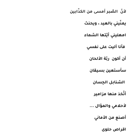
لأنّ  الصّبر أمسى من الكذّابين
يمنّيني بالعيد ، ويحنث
امهليني أيّتها السّماء
 فأنا آليت على نفسي 
أن أكون  ربّة الألحان
سأستعين بسيقان
 السّنابل الحِسان
أتّخذ منها مزامير 
لأحلامي والموّال ...
أصنع من الأماني 
اقراص حلوى