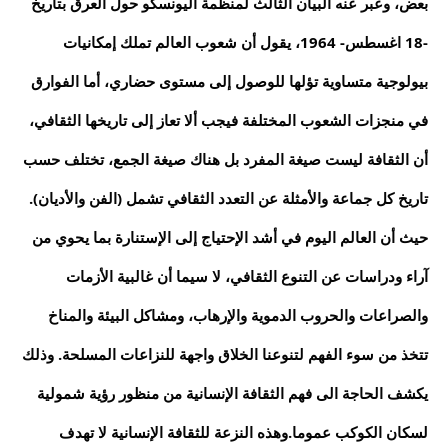
بعض، وعبر عنه البيان الثالث لمنظمة اليونسكو حول العرق بتاريخ
-18 اغسطس- 1964، يقول أن شعوب العالم تملك إمكانيات
بيولوجية متساوية تؤلها للوصول إلى مستوى حضاري، أما الفوارق
في منجزات الشعوب المختلفة فيجب ألا تعاز إلى تاريخها الثقافي،
أن الثقافة ليست صيغة المفرد بل هناك صيغة الجمع، تختلف حسب
تاريخ كل جماعة والأمثلة عن التعدد الثقافي تشمل (الفن والأديان).
حيث أن العالم اليوم في أشد الإحتياج إلى الإستنارة بما يحوي من
آراء ودراسات عن التنوع الثقافي، لا سيما أن غالبية الأزمات
والصراعات والحروب الدموية والإرهاب، ومشاكل البيئة والمناخ
تتخذ من سوء الفهم لتنوعنا الخلاق واجهة للنزاعات المسلحة. وذلك
يكشف الحاجة الى فهم الثقافة الإنسانية من منظور رؤية شمولية
لسكان الكوكب عموما.وهذه النزعة للثقافة الإنسانية لا تهدف