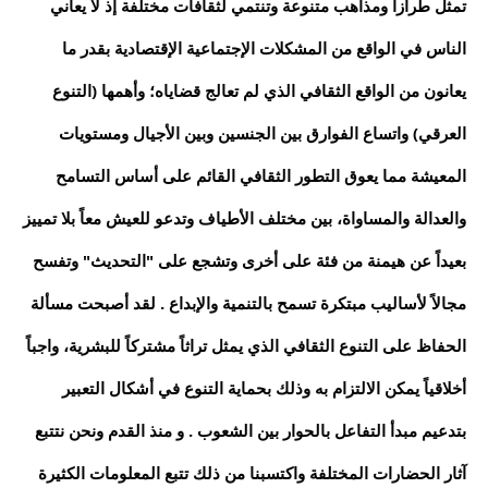
تمثل طرازاً ومذاهب متنوعة وتنتمي لثقافات مختلفة إذ لا يعاني
الناس في الواقع من المشكلات الإجتماعية الإقتصادية بقدر ما
يعانون من الواقع الثقافي الذي لم تعالج قضاياه؛ وأهمها (التنوع
العرقي) واتساع الفوارق بين الجنسين وبين الأجيال ومستويات
المعيشة مما يعوق التطور الثقافي القائم على أساس التسامح
والعدالة والمساواة، بين مختلف الأطياف وتدعو للعيش معاً بلا تمييز
بعيداً عن هيمنة من فئة على أخرى وتشجع على "التحديث" وتفسح
مجالاً لأساليب مبتكرة تسمح بالتنمية والإبداع . لقد أصبحت مسألة
الحفاظ على التنوع الثقافي الذي يمثل تراثاً مشتركاً للبشرية، واجباً
أخلاقياً يمكن الالتزام به وذلك بحماية التنوع في أشكال التعبير
بتدعيم مبدأ التفاعل بالحوار بين الشعوب . و منذ القدم ونحن نتتبع
آثار الحضارات المختلفة واكتسبنا من ذلك تتبع المعلومات الكثيرة