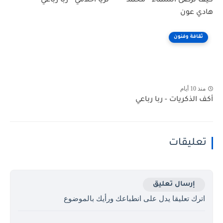
كيف ترضى السماء - محمد
ثريا أحلامي - ربا رباعي
هادي عون
ثقافة وفنون
منذ 10 أيام
أكف الذكريات - ربا رباعي
تعليقات
إرسال تعليق
اترك تعليقا يدل على انطباعك ورأيك بالموضوع