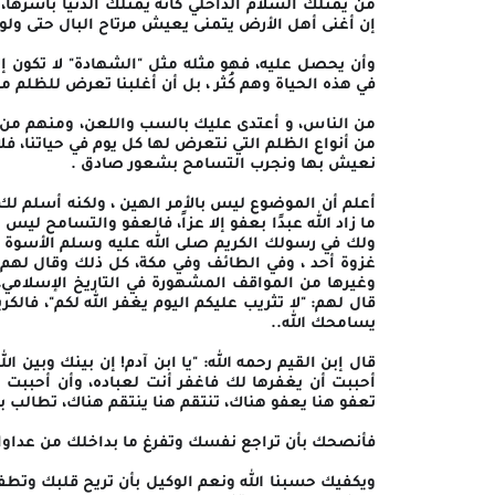
من يمتلك السلام الداخلي كأنه يمتلك الدنيا بأسرها، 
إن أغنى أهل الأرض يتمنى يعيش مرتاح البال حتى ولو 
وأن يحصل عليه، فهو مثله مثل "الشهادة" لا تكون إ
في هذه الحياة وهم كُثر ، بل أن أغلبنا تعرض للظلم من
من الناس، و أعتدى عليك بالسب واللعن، ومنهم من
من أنواع الظلم التي نتعرض لها كل يوم في حياتنا، ف
نعيش بها ونجرب التسامح بشعور صادق .
أعلم أن الموضوع ليس بالأمر الهين ، ولكنه أسلم لك 
ما زاد الله عبدًا بعفو إلا عزاً، فالعفو والتسامح ليس
ولك في رسولك الكريم صلى الله عليه وسلم الأسوة ال
وغيرها من المواقف المشهورة في التاريخ الإسلامي، 
قال لهم: "لا تثريب عليكم اليوم يغفر الله لكم"، فالك
يسامحك الله..
قال إبن القيم رحمه الله: "يا ابن آدم! إن بينك وبين ا
أحببت أن يغفرها لك فاغفر أنت لعباده، وأن أحببت
تعفو هنا يعفو هناك، تنتقم هنا ينتقم هناك، تطالب ب
فأنصحك بأن تراجع نفسك وتفرغ ما بداخلك من عداوات
ويكفيك حسبنا الله ونعم الوكيل بأن تريح قلبك وتطف