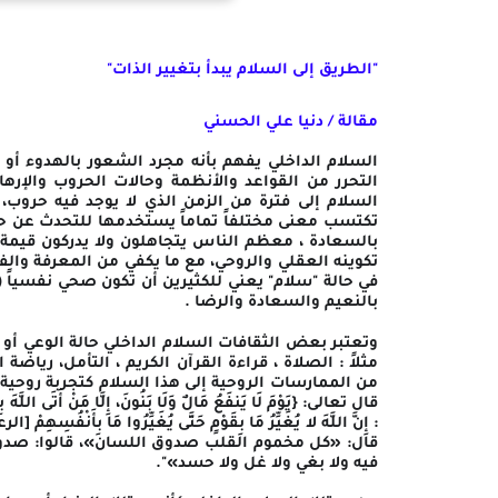
"الطريق إلى السلام يبدأ بتغيير الذات"
مقالة / دنيا علي الحسني
السلام الداخلي يفهم بأنه مجرد الشعور بالهدوء أو 
التحرر من القواعد والأنظمة وحالات الحروب والإرها
السلام إلى فترة من الزمن الذي لا يوجد فيه حروب،
تكتسب معنى
مختلفاً تماماً يستخدمها للتحدث عن حا
بالسعادة ، معظم الناس يتجاهلون ولا يدركون قيمة ا
تكوينه العقلي والروحي، مع ما يكفي من المعرفة وال
في حالة "سلام" يعني للكثيرين أن تكون صحي نفسياً 
بالنعيم والسعادة والرضا .
وتعتبر بعض الثقافات السلام الداخلي حالة الوعي أو 
مثلاً : الصلاة ، قراءة القرآن الكريم ، التأمل، رياض
من الممارسات الروحية إلى هذا السلام كتجربة روحية 
قال: «كل مخموم القلب صدوق اللسان»، قالوا: صدوق 
فيه ولا بغي ولا غل ولا حسد»".