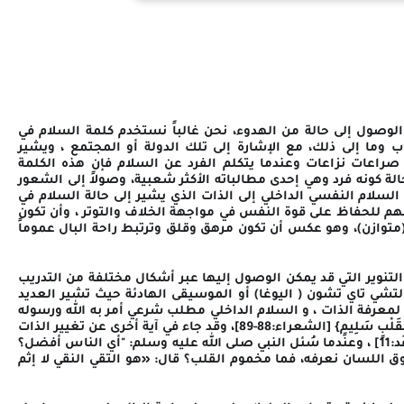
الوصول إلى حالة من الهدوء، نحن غالباً نستخدم كلمة السلام في
ب وما إلى ذلك، مع الإشارة إلى تلك الدولة أو المجتمع ، ويشير
 صراعات نزاعات وعندما يتكلم الفرد عن السلام فإن هذه الكلمة
لة كونه فرد وهي إحدى مطالباته الأكثر شعبية، وصولاً إلى الشعور
لسلام النفسي الداخلي إلى الذات الذي يشير إلى حالة السلام في
فهم للحفاظ على قوة النفس في مواجهة الخلاف والتوتر ، وأن تكون
(متوازن)، وهو عكس أن تكون مرهق وقلق وترتبط راحة البال عموماً
التنوير التي قد يمكن الوصول إليها عبر أشكال مختلفة من التدريب
ة التشي تاي تشون ( اليوغا) أو الموسيقى الهادئة حيث تشير العديد
لمعرفة الذات ، و السلام الداخلي مطلب شرعي أمر به الله ورسوله
قال تعالى: {يَوْمَ لَا يَنفَعُ مَالٌ وَلَا بَنُونَ، إِلَّا مَنْ أَتَى اللَّهَ بِقَلْبٍ سَلِيمٍ} [الشعراء:88-89]، وقد جاء في آية أخرى عن تغيير الذات
: إِنَّ اللَّهَ لا يُغَيِّرُ مَا بِقَوْمٍ حَتَّى يُغَيِّرُوا مَا بِأَنْفُسِهِمْ [الرعد:11] ، وعندما سُئل النبي صلى الله عليه وسلم: "أي الناس أفضل؟
اللسان نعرفه، فما مخموم القلب؟ قال: «هو التقي النقي لا إثم