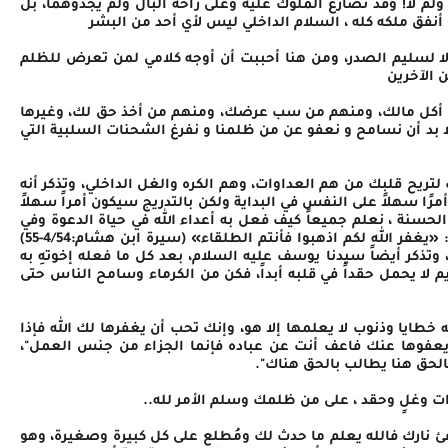
ولم لا! وقد تصارع الملوك عليه وعلى راحة البال ولم يجدوهما، بل
أنفق ملكه كله ، السلام الداخلي ليس لأي أحد من البشر
لا لسليم الصدر، ومن هنا أحببت أن أوجه كلامي لمن تعرض للظلم
 الآخرين
 أكل مالك، ومنهم من سب عرضك، ومنهم من أخذ حق لك، وغيرها
لا بد أن نسامح و نعفو عن من ظلمنا و نفرغ الشحنات السلبية التي
لتريح قلبك من هم العداوات، وهم الكره والغل الداخلي، وتذكر أنه
 أمرًا سهلاً على النفس في البداية ولكن بالتدريج سيكون أمراً سهلاً
حسنة ، نعلم جميعاً كيف فعل به أعداء الله في حياة الدعوة وفي
غزوة أحد ، وفي الطائف وفي مكة، كل ذلك وقال لهم: «يغفر الله لكم اذهبوا فأنتم الطلقاء» (سيرة ابن هشام:4/54-55)
وتذكر أيضاً سيدنا يوسف عليه السلام، بعد كل ما فعله إخوتهِ به
ريم لا يحمل حقداً في قلبه أبداً، فكن من الكرماء وسامح الناس حتى
لله خطايا وذنوب لا يعلمها إلا هو، وإنك تحب أن يغفرها لك الله فإذا
 يعفوها عنك فاعف أنت عن عباده فإنما الجزاء من جنس العمل"،
الحق هنا يطالب بالحق هناك".
 وغلٍ وحقد ، على من ظلمك وسلم الأمر لله..
ئ نارك فالله يعلم ما حدث لك ومُطلع على كل كبيرة وصغيرة، وهو