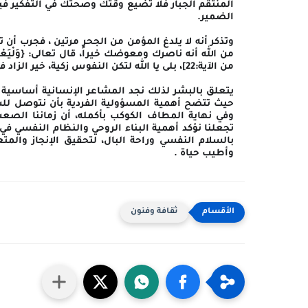
المنتقم الجبار فلا تضيع وقتك وصحتك في التفكير ف
الضمير.
وتذكر أنه لا يلدغ المؤمن من الجحر مرتين ، فجرب أ
من الله أنه ناصرك ومعوضك خيراً، قال تعالى: {وَلْيَعْفُوا وَلْيَصْفَح
من الآية:22]، بلى يا الله لتكن النفوس زكية، خير الزاد في صلاح العباد والمسألة الحقيقية للسلام الدائم للعالم
يتعلق بالبشر لذلك نجد المشاعر الإنسانية أساسية 
حيث تتضح أهمية المسؤولية الفردية بأن نتوصل للسل
وفي نهاية المطاف الكوكب بأكمله، أن زماننا الصعب 
تجعلنا نؤكد أهمية البناء الروحي والنظام النفسي 
بالسلام النفسي وراحة البال، لتحقيق الإنجاز والمت
وأطيب حياة .
ثقافة وفنون