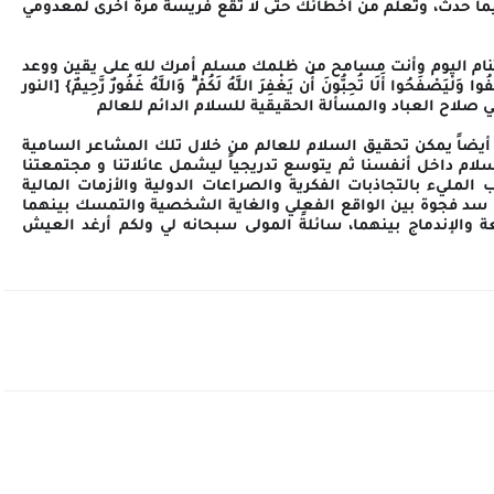
يما حدث، وتعلم من أخطائك حتى لا تقع فريسة مرة أخرى لمعدومي
ن تنام اليوم وأنت مسامح من ظلمك مسلم أمرك لله على يقين ووعد
ُوا أَلَا تُحِبُّونَ أَن يَغْفِرَ اللَّهُ لَكُمْ ۗ وَاللَّهُ غَفُورٌ رَّحِيمٌ} [النور
أيضاً يمكن تحقيق السلام للعالم من خلال تلك المشاعر السامية
ام داخل أنفسنا ثم يتوسع تدريجياً ليشمل عائلاتنا و مجتمعتنا
المليء بالتجاذبات الفكرية والصراعات الدولية والأزمات المالية
في سد فجوة بين الواقع الفعلي والغاية الشخصية والتمسك بينهما
عة والإندماج بينهما، سائلةً المولى سبحانه لي ولكم أرغد العيش