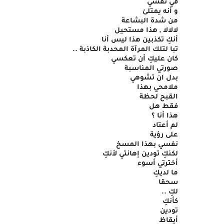
في نفسي
و أنه يمتلئ
من شدة البشاعة
لالالا , هذا مستحيل
أنكِ تكذبين هذا ليس أنا
تبا لتلك المرآة المحدبة الكاذبة ..
كان عليكِ أن تعكسي
صورتي المناسبة
بدل ان تشوهي
ملامحي بهذا
القبح لحظة
فقط هل
هذا أنا ؟
لم أعتاد
على رؤية
نفسي بهذا المسخ
لكنكِ تودين إهانتي لأنكِ
أخترتي أسوء
ما لديكِ
سحقا
لكِ ..
كأنكِ
تودين
أيقاظ