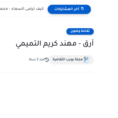
كيف ترضى السماء - محمد
📁 أخر المشاركات
ثقافة وفنون
أرق - مهند كريم التميمي
مجلة بويب الثقافية
منذ 5 سنة