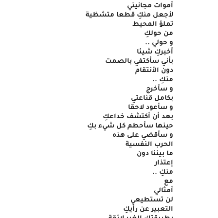
أموات مجانيني
لأجعل منكِ قطعا متشظية
تملؤ المحيط
من حولكِ
و حولي ..
أخبركِ شيئا
بأني سأكتفي بالصمت
دون الأنتقام
منكِ ..
و سأخرج
بكامل قناعتي
و سأعود لاحقا
بعد أن أكتشف خداعكِ
حينها سأحطم كل شيء بكِ
و سأقضي على هذه
الحرب النفسية
ما بيننا دون
إعتذار
منكِ ..
مع
أمثالي
لن تستطيعي
التعبير عن رأيكِ