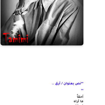
**نص بعنوان / أرق ..
**
أحقاً
ما أراه