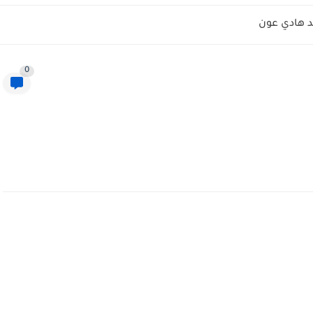
 هادي عون
0