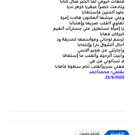
ﻓﺘﻬﺎﺕ ﺣﺮﻭﻓﻲ ﻟﻤﺎ ﺍﻟﺤﺒﺮ ﺻﺎﻝ ﻛﺘﺎﺑﺎ
ﻭﻧﺎﺩﻣﺖ ﺧﺼﺮﺍ ﻋﺒﻘﺮﻳﺎ ﻛﺰﻫﺮ ﻧﺪﻳﺎ
ﻋﺎﻭﺩ ﺍﻟﺤﻨﻴﻦ ﻓﺈﺳﺘﻄﺎﺑﺎ
ﻭﻋﻠﻲ ﻋﺮﺷﻬﺎ ﺍﻟﻤﻜﻨﻮﻥ ﻫﺎﻻﺕ ﺇﻣﺮﺓ
ﺗﻬﺎﻭﻱ ﺍﻟﻘﻠﺐ ﺻﺮﻳﻌﺎ ﻭﺇﻫﺘﺪﺍﺑﺎ
ﻳﺎ ﺇﻣﺮﺃﺓ ﺗﺴﺘﻄﻴﻞ ﻋﻠﻲ ﺟﺴﺎﺭﺍﺕ ﺍﻟﻐﻴﻢ
ﻛﺒﺮﻛﺎﻥ ﻣﻬﺎﺑﺎ
ﺗﺮﺳﻢ ﻟﻮﺣﺎﺗﻲ ﻭﻣﻮﺍﺳﻤﻬﺎ ﻛﺤﺪﻳﻘﺔ ﻭﺩ
أﺣﺎﻝ ﺍﻟﺸﻮﻕ ﻧﺎﺭﺍ ﻭﺇﻧﺘﺤﺎﺑﺎ
ﻭأجارﺗﻨﻲ ﻣﻦ ﻫﺠﻴﺮ ﺍلأسي
ﻭأبيت ﺍﻟﺮﺣﻴﻼ ﻭﺍﻟﻘﻠﺐ ﻣﺎ ﺇﺳﺘﻔﺎﻗﺎ
ﻻ ﺗﺴﺄﻟﻮﻧﻲ ﻣﻦ ﻫﻲ
ﻓﻌﻠﻲ ﺳﺮﻳﺮﺍﻟﻘﻠﺐ ﺗﻨﺎﻡ ﺳﻄﻮﺓ ﻓﺄﻫﺎﺑﺎ
ﺑﻘﻠﻤﻲ/ ﻣﺤﻤﺪﺍﺣﻤﺪ
23/9/2020
ثقافة وفنون