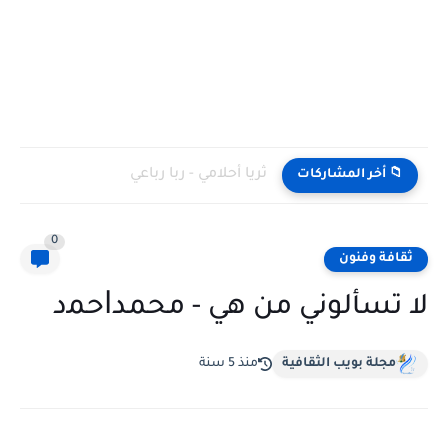
ثريا أحلامي - ربا رباعي
📁 أخر المشاركات
0
ثقافة وفنون
لا تسألوني من هي - ﻣﺤﻤﺪﺍﺣﻤد
مجلة بويب الثقافية
منذ 5 سنة