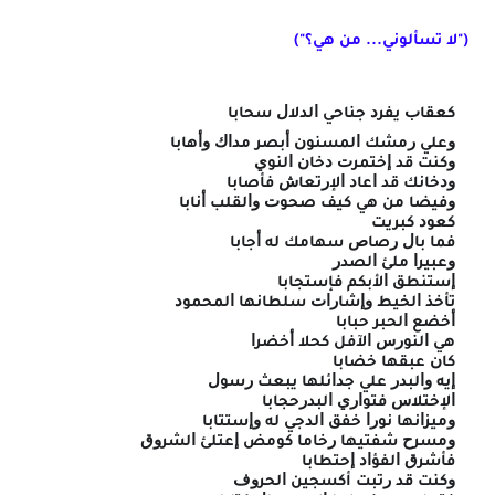
("لا تسألوني... من هي؟")
ﻛﻌﻘﺎﺏ ﻳﻔﺮﺩ ﺟﻨﺎﺣﻲ ﺍﻟﺪﻻﻝ ﺳﺤﺎﺑﺎ
ﻭﻋﻠﻲ ﺭﻣﺸﻚ ﺍﻟﻤﺴﻨﻮﻥ ﺃﺑﺼﺮ ﻣﺪﺍﻙ ﻭﺃﻫﺎﺑﺎ
ﻭﻛﻨﺖ ﻗﺪ ﺇﺧﺘﻤﺮﺕ ﺩﺧﺎﻥ ﺍﻟﻨﻮﻱ
ﻭﺩﺧﺎﻧﻚ ﻗﺪ ﺍﻋﺎﺩ ﺍﻹﺭﺗﻌﺎﺵ ﻓﺄﺻﺎﺑﺎ
ﻭﻓﻴﻀﺎ ﻣﻦ ﻫﻲ ﻛﻴﻒ ﺻﺤﻮﺕ ﻭﺍﻟﻘﻠﺐ ﺃﻧﺎﺑﺎ
ﻛﻌﻮﺩ ﻛﺒﺮﻳﺖ
ﻓﻤﺎ ﺑﺎﻝ ﺭﺻﺎﺹ ﺳﻬﺎﻣﻚ ﻟﻪ ﺃﺟﺎﺑﺎ
ﻭﻋﺒﻴﺮﺍ ﻣﻠﺊ ﺍﻟﺼﺪﺭ
ﺇﺳﺘﻨﻄﻖ ﺍلأبكم ﻓﺈﺳﺘﺠﺎﺑﺎ
ﺗﺄﺧﺬ ﺍﻟﺨﻴﻂ ﻭﺇﺷﺎﺭﺍﺕ ﺳﻠﻄﺎﻧﻬﺎ ﺍﻟﻤﺤﻤﻮﺩ
ﺃﺧﻀﻊ ﺍﻟﺤﺒﺮ ﺣﺒﺎﺑﺎ
ﻫﻲ ﺍﻟﻨﻮﺭﺱ ﺍﻵﻓﻞ ﻛﺤﻼ ﺃﺧﻀﺮﺍ
ﻛﺎﻥ ﻋﺒﻘﻬﺎ ﺧﻀﺎﺑﺎ
ﺇﻳﻪ ﻭﺍﻟﺒﺪﺭ ﻋﻠﻲ ﺟﺪﺍﺋﻠﻬﺎ ﻳﺒﻌﺚ ﺭﺳﻮﻝ
ﺍﻹﺧﺘﻼﺱ ﻓﺘﻮﺍﺭﻱ ﺍﻟﺒﺪﺭﺣﺠﺎﺑﺎ
ﻭﻣﻴﺰﺍﻧﻬﺎ ﻧﻮﺭﺍ ﺧﻔﻖ ﺍﻟﺪﺟﻲ ﻟﻪ ﻭﺇﺳﺘﺘﺎﺑﺎ
ﻭﻣﺴﺮﺡ ﺷﻔﺘﻴﻬﺎ ﺭﺧﺎﻣﺎ ﻛﻮﻣﺾ ﺇﻋﺘﻠﺊ ﺍﻟﺸﺮﻭﻕ
ﻓﺄﺷﺮﻕ ﺍﻟﻔﺆﺍﺩ ﺇﺣﺘﻄﺎﺑﺎ
ﻭﻛﻨﺖ ﻗﺪ ﺭﺗﺒﺖ أكسجين ﺍﻟﺤﺮﻭﻑ