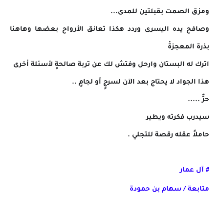
ومزق الصمت بقبلتين للمدى...
وصافح يده اليسرى وردد هكذا تعانق الأرواح بعضها وهاهنا
بذرة المعجزةْ
اترك له البستان وارحل وفتش لك عن تربة صالحةٍ لأسئلة أخرى
هذا الجواد لا يحتاج بعد الآن لسرجٍ أو لجامٍ ..
حرٌّ .....
سيدرب فكرته ويطير
حاملاً عقله رقصة للتجلي .
# آل عمار
متابعة / سهام بن حمودة