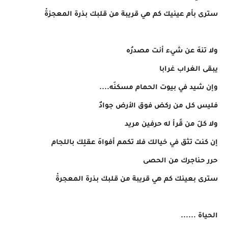
سترى بأم عينيك كم هي قريبة من قلبك بذرة المعجزةْ
ولا تنهَ عن شيء أنت مصدرُه
يبقى الغراب غرابا
وإن شيد في بيوت الحمام مسكنَه....
فليس كل من ركض فوق الأرض جوادٌ
ولا كلَ من قَرأ له حرفين مريد
إن كنت تثق في خيالك فلا تكمم أفواهَ عقلِك باللجام
حرر حناجرك من الحصى
سترى بعينك كم هي قريبة من قلبك بذرة المعجرةْ
الحياة ......