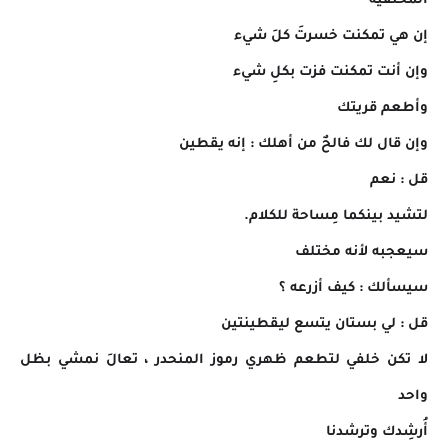
المختفيةَ
إن هي تمكنت خسرتَ كلَ شيء
وإن أنت تمكنت فزت بكلِ شيء
وأطعم قريتك
وإن قال لك فالحٌ من أهلك : إنه يقطين
قل : نعم
لتشيد بينكما مِساحة للكلام.
سيعجبه لأنه مختلف
سيسألك : كيف أزرعه ؟
قل : لي بستان يتسع ليقطينتين
لا تكن خلفي لتطعم ظهري رموز المنحدر ، تعالَ نمشي بظل
واحد
أُرشِدك وترشدنا