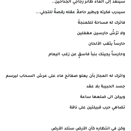
سينفذ إلى الماء طائرٌ زجاجي الجناحين..
سيدرب فكرته ويطير حاملاً عقله رقصةً للتجلي...
فاترك له مساحة للكمنجةْ
ولا ترْشُ حارسين مغفلين
حارساً يثقب الألحان
وحارساً يجيئك بنبأ فاسقٍ عن زغب اليمام
واترك له المجاز بأن يعلو صفائح ماء على عرش السحاب ليرسم
جسد الحبيبة بلا عقد
ويركن الى ضلعها ساعة
تضاهي حرب قبيلتين على ناقة
وكن في انتظاره كأن الأرض ستلد الأرض