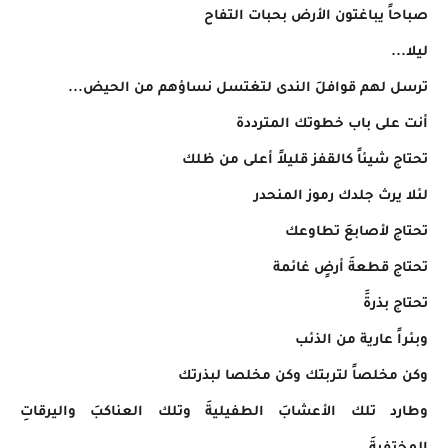
صباحاً يباغتون الأرض بحبات التفاح
ليلا...
ترسل لهم قوافلَ الندى لتغتسل نساؤهم من الحيض...
أنت على باب خطوتك المترددة
تحتاج شيئاً كالقفز قليلاً أعلى من ظلك
لئلا يرث جلدك رموز المنحدر
تحتاج لأصابعَ تطاوعك
تحتاج قطعةَ أرضٍ غائمة
تحتاج بذرةََ
وبئراً عارية من الذئب
وكن مخلصاً لتربتك وكن مخلصا لبذرتك
وطارد تلك الأعشابَ الطفيليةَ وتلك العناكبَ واليرقاتِ