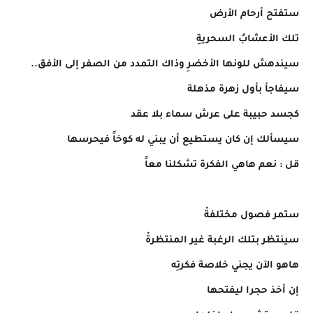
ستفتح أرحام الأرض
تلك الأعشابُ السحريةِ
سيندهش للونها الأخضرِ وذاك التمدد من الصفر إلى الأفق..
سيفاجأ بأول زهرة مذهلة
كجسد حبيبة على عرش سماء بلا عقد
سيسألك إن كان يستطيع أن يبني له كوخاً فيحرسها
قل : نعم هاهي الفكرة تشكلنا معاً
ستمر فصول مختلفةْ
سينتظر بتلك الرغبة غير المنتظرةْ
هاهو الآن يجني خلاصة فكرتِه
إن أخذ حجرا ليفتحها