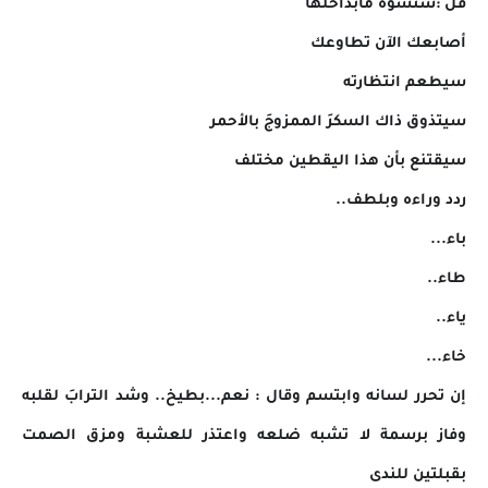
قل :ستشوه مابداخلها
أصابعك الآن تطاوعك
سيطعم انتظارته
سيتذوق ذاك السكرَ الممزوجَ بالأحمر
سيقتنع بأن هذا اليقطين مختلف
ردد وراءه وبلطف..
باء...
طاء..
ياء..
خاء...
إن تحرر لسانه وابتسم وقال : نعم...بطيخ.. وشد الترابَ لقلبه
وفاز برسمة لا تشبه ضلعه واعتذر للعشبة ومزق الصمت
بقبلتين للندى