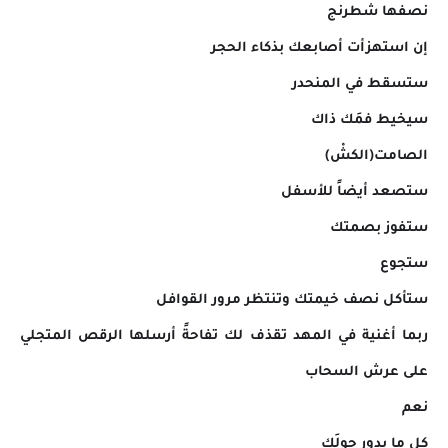
نصفها شطرنج
إن استهزأت أصابعك بذكاء الحجر
ستسقط في المنحدر
سيخيط فمَك ذاك
الصامت(الكشْ)
ستصعد أيضاً للأسفل
ستفوز بصمتك
ستجوع
ستأكل نصف خيمتك وتنتظر مرور القوافل
ربما أغنية في المهد تقذف لك تفاحةً أرسلها الرقص المتجلي
على عرش السحاب
نعم
كل ما يدور حولَك