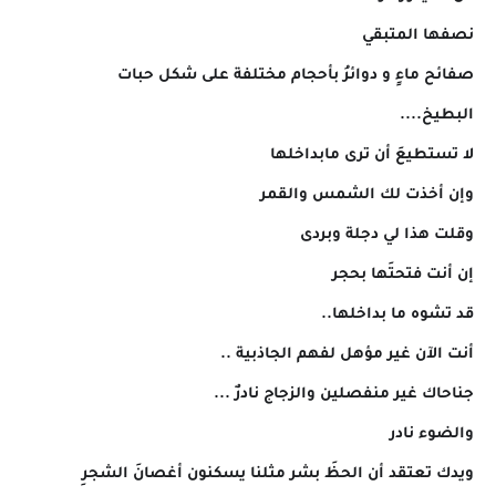
نصفها المتبقي
صفائح ماءٍ و دوائرُ بأحجام مختلفة على شكل حبات
البطيخ....
لا تستطيعَ أن ترى مابداخلها
وإن أخذت لك الشمس والقمر
وقلت هذا لي دجلة وبردى
إن أنت فتحتَها بحجر
قد تشوه ما بداخلها..
أنت الآن غير مؤهل لفهم الجاذبية ..
جناحاك غير منفصلين والزجاج نادرٌ ...
والضوء نادر
ويدك تعتقد أن الحظَ بشر مثلنا يسكنون أغصانَ الشجرِ