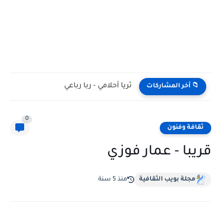
ثريا أحلامي - ربا رباعي
📁 أخر المشاركات
0
ثقافة وفنون
قريبا - عمار فوزي
مجلة بويب الثقافية
منذ 5 سنة