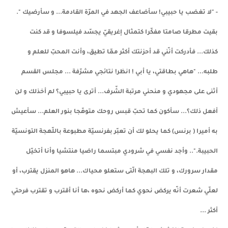
- "لا تغضب يا حبيبي! سأضاعف الجهد في المرّة القادمة... و سأرضيك ".
بقيت مطرقا صامتا مفكّرا كتمثال إغريقيّ يجسّد فيلسوفا و قد كنت
كذلك... فأدركت أنّني قد أحزنتك أكثر ممّا تطيق، وأنت المحبّ للعلم و
طلبه... "هاهي بطاقتي، يا أبي ! انظر! نتائجي مشرّفة ... مجلس القسم
أثنى على مجهودي و منحني مرتبة الشّرف... أترى يا حبيبي؟ لم أخذلك و لن
أفعل ذلك؟... سأكون كما تحبّ قبس روحك متوهّجا بنور العلم... سأعيش
به أميرا ( برنس) كما يحلو لك أن تعبّر بفرنسيّة مطبوعة باللّهجة التونسيّة
الحبيبة.".. وأجد نفسي في شرودي مبتسما راضيا منتشيا وأنا أتخيّل
مقدار سرورك، و تلك البهجة الّتى ستعلو محياك... هاهو المنزل يقترب، أو
لعلّي شعرت أنّه يركض نحوي كما أركض نحوه ،ها أنا أقترب و تقترب فرحتي
أكثر ...