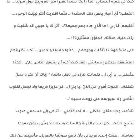
كنت في غمرة انتشائي، لمّا رأيت حشدا غفيرا من القرويّين حول منزلنا... ما
الخطب؟ أيّ أخبار يخفي ذلك الحشد؟... كلّما اقتربت أكثر تبيّنت الوجوه...
أغلبهم أقاربي ! ما الّذي جاء بهم جميعا؟... أتراك يا حبيبي قد شفيت و
ردّت عليك صحّتك فجاؤوا مهنّئين؟؟! ...
على عتبة حوشنا تأمّلت وجوههم... كانوا جميعا واجمين... تكاد نظراتهم
المشفقة تمتهن إنسانيّتي، فقد كنت أكره أن يشفق النّاس عليّ... هكذا
علّمتني... يا أبي !... كلماتك تتردّد في ذهني دائما: " إيّاك أن تكون محلّ
شفقة... الموت أهون من الذلّ ،يا بنيّ! ... كن عزيزا كريما ولا تجعل لقلوب
النّاس ولا لجيوبهم على روحك سبيلا"...
تقدّمت وجلا مثقل الخطى... لا أحد كلّمني... تناهى إلى مسمعي صوت
نشيج خافت...كلّ نساء القرية جالسات وسط الحوش يذرفن دموعا
صامتة... همّت إحدى قريباتي بأن ترفع صوتها بالعويل، فأثنيتها عن ذلك