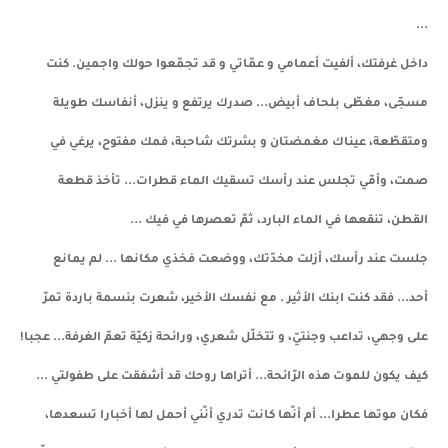
...
داخل غرفتك، ألفيت أعمامي و عمّاتي و قد تجمّعوا حولك واجمين. كنت
مسجّى، مغطّى بلحاف أبيض... صدرك يرتفع و ينزل، أنفاسك طويلة
ومتقطّعة، عيناك مغمضتان و بشرتك شاحبة، فمك مفتوح، يرغي في
صمت، وأمّي تجلس عند رأسك تسقيك الماء قطرات... تأخذ قطعة
القطن، تنقعها في الماء البارد، ثمّ تعصرها في فيك ...
جلست عند رأسك، أزلت مخدّتك، ووضعت فخذي مكانها ... لم يمانع
أحد... فقد كنت ابنك الأثير . مع نفسك الأخير، شعرت بنسمة باردة تمرّ
على وجهي، تداعب وجنتيّ، و تتخلّل شعري، ورائحة زكيّة تعمّ الغرفة... عجبا!
كيف يكون للموت هذه الرّائحة... أتراها روحك قد أشفقت على طفولتي ...
فكان موتها عطرا... أم أنّها كانت تدري أنّني أحمل لها أخبارا تسعدها،