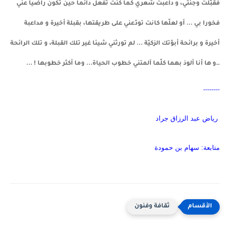
فقبّلت وجنتي، و داعبت شعري كما كنت تفعل دائما حين تكون راضيا عنّي
فخورا بي ... أو لعلّها كانت تودّعني على طريقتها، بقبلة أخيرة و مداعبة
أخيرة و برائحة أبوّتك الزكيّة ... لم تورثني شيئا غير تلك القبلة، و تلك الرائحة
…و ها أنا ألوذ بهما كلّما آلمتني خطوب الحياة... وما أكثر خطوبها ! ...
--------
رياض عبد الرزاق جراد
متابعة: سهام بن حمودة
ثقافة وفنون