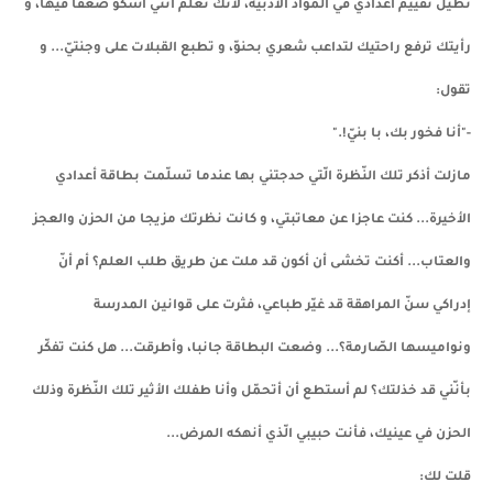
تطيل تقييم أعدادي في الموّاد الأدبيّة، لأنّك تعلم أنّني أشكو ضعفا فيها، و
رأيتك ترفع راحتيك لتداعب شعري بحنوّ، و تطبع القبلات على وجنتيّ... و
تقول:
-"أنا فخور بك، با بنيّ!."
مازلت أذكر تلك النّظرة الّتي حدجتني بها عندما تسلّمت بطاقة أعدادي
الأخيرة... كنت عاجزا عن معاتبتي، و كانت نظرتك مزيجا من الحزن والعجز
والعتاب... أكنت تخشى أن أكون قد ملت عن طريق طلب العلم؟ أم أنّ
إدراكي سنّ المراهقة قد غيّر طباعي، فثرت على قوانين المدرسة
ونواميسها الصّارمة؟... وضعت البطاقة جانبا، وأطرقت... هل كنت تفكّر
بأنّني قد خذلتك؟ لم أستطع أن أتحمّل وأنا طفلك الأثير تلك النّظرة وذلك
الحزن في عينيك، فأنت حبيبي الّذي أنهكه المرض...
قلت لك: