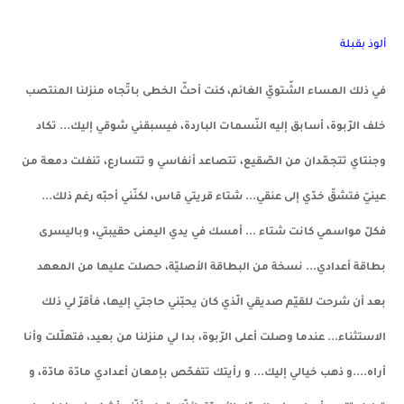
ألوذ بقبلة
في ذلك المساء الشّتويّ الغائم، كنت أحثّ الخطى باتّجاه منزلنا المنتصب
خلف الرّبوة، أسابق إليه النّسمات الباردة، فيسبقني شوقي إليك... تكاد
وجنتاي تتجمّ
دان من الصّقيع، تتصاعد أنفاسي و تتسارع، تنفلت دمعة من
عينيّ فتشقّ خدّي إلى عنقي... شتاء قريتي قاس، لكنّني أحبّه رغم ذلك...
فكلّ مواسمي كانت شتاء ... أمسك في يدي اليمنى حقيبتي، وباليسرى
بطاقة أعدادي... نسخة من البطاقة الأصليّة، حصلت عليها من المعهد
بعد أن شرحت للقيّم صديقي الّذي كان يحبّني حاجتي إليها، فأقرّ لي ذلك
الاستثناء... عندما وصلت أعلى الرّبوة، بدا لي منزلنا من بعيد، فتهلّلت وأنا
أراه....و ذهب خيالي إليك... و رأيتك تتفحّص بإمعان أعدادي مادّة مادّة، و