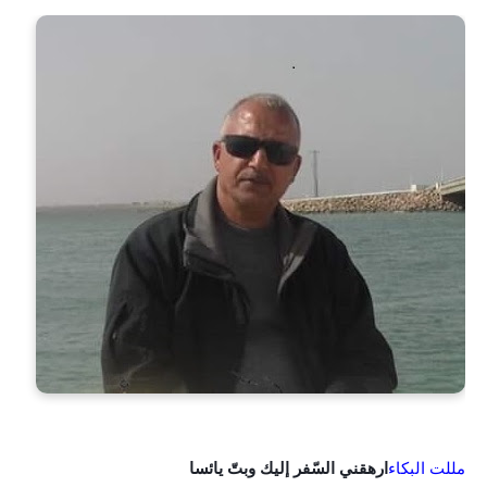
مللت البكاء
ارهقني السّفر إليك وبتّ يائسا