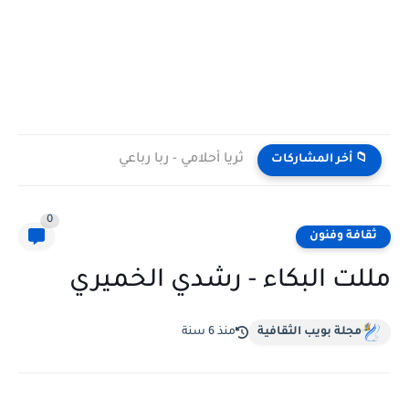
ثريا أحلامي - ربا رباعي
📁 أخر المشاركات
0
ثقافة وفنون
مللت البكاء - رشدي الخميري
مجلة بويب الثقافية
منذ 6 سنة