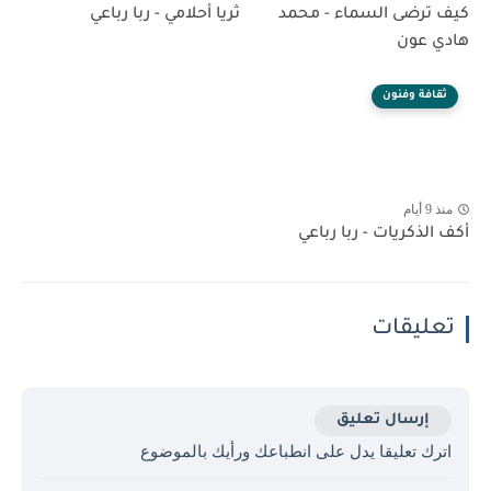
كيف ترضى السماء - محمد
ثريا أحلامي - ربا رباعي
هادي عون
ثقافة وفنون
منذ 9 أيام
أكف الذكريات - ربا رباعي
تعليقات
إرسال تعليق
اترك تعليقا يدل على انطباعك ورأيك بالموضوع