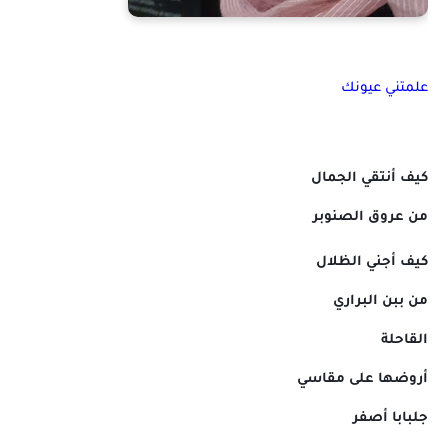
علمتني عيونك
كيف أنتقي الجمال
من عروق الصنوبر
كيف أجني الظلال
من ببن البراري
القاحلة
أروضها على مقاسي
جلبابا أصفر