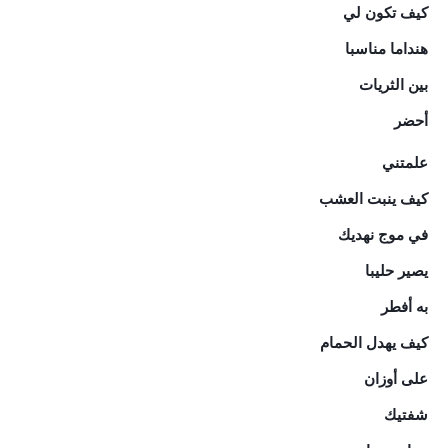
كيف تكون لي
هنداما مناسبا
بين الثريات
أحضر
علمتني
كيف ينبت العشب
في موج نهديك
يصير حليبا
به أفطر
كيف يهدل الحمام
على أوزان
شفتيك