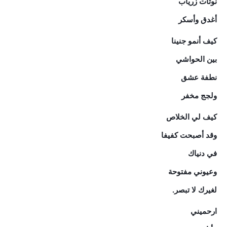
نوتات زرياب
أغدق وأسكر
كيف أنمو جنينا
بين الحواشي
نطفة عشق
ولجج مخفر
كيف لي الخلاص
وقد أصبحت كفيفا
في دنياك
وعيوني مفتوحة
لغيرك لا تبصر.
ارحميني