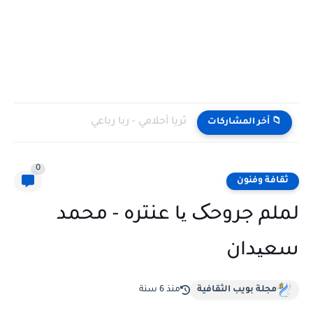
ثريا أحلامي - ربا رباعي
📁 أخر المشاركات
0
ثقافة وفنون
لملم جروحک یا عنتره - محمد
سعیدان
مجلة بويب الثقافية
منذ 6 سنة