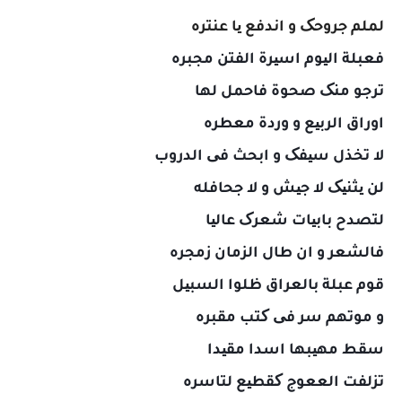
لملم جروحک و اندفع یا عنتره
فعبلة الیوم اسیرة الفتن مجبره
ترجو منک صحوة فاحمل لها
اوراق الربیع و وردة معطره
لا تخذل سیفک و ابحث فی الدروب
لن یثنیک لا جیش و لا جحافله
لتصدح بابیات شعرک عالیا
فالشعر و ان طال الزمان زمجره
قوم عبلة بالعراق ظلوا السبیل
و موتهم سر فی کتب مقبره
سقط مهیبها اسدا مقیدا
تزلفت الععوج کقطیع لتاسره