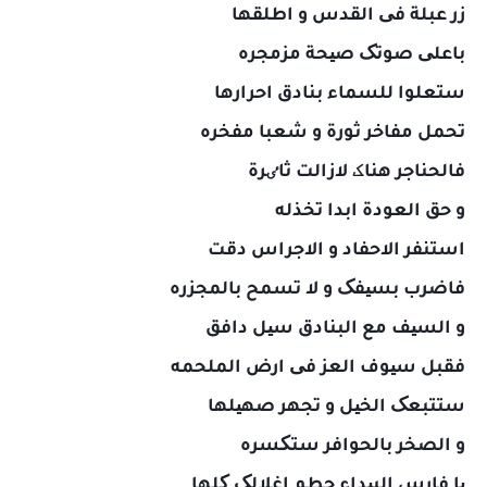
زر عبلة فی القدس و اطلقها
باعلی صوتک صیحة مزمجره
ستعلوا للسماء بنادق احرارها
تحمل مفاخر ثورة و شعبا مفخره
فالحناجر هناک لازالت ثاٸرة
و حق العودة ابدا تخذله
استنفر الاحفاد و الاجراس دقت
فاضرب بسیفک و لا تسمح بالمجزره
و السیف مع البنادق سیل دافق
فقبل سیوف العز فی ارض الملحمه
ستتبعک الخیل و تجهر صهیلها
و الصخر بالحوافر ستکسره
یا فارس البیداء حطم اغلالک کلها