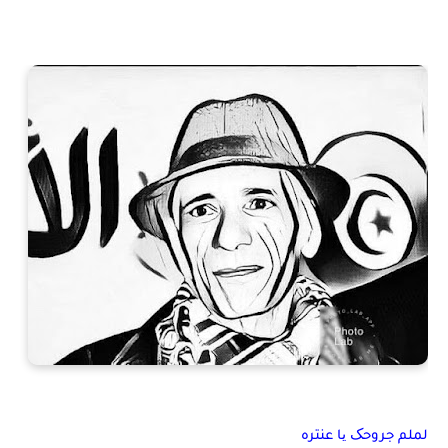
لملم جروحک یا عنتره