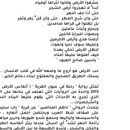
عشقوا الأرض وكانوا لثراها أوفياء
أبدا ً لا تهجروا أرض الشجر
حتى أذا جف النهر
حتى وان شـح المطر . حتى وأن قل ّ زهر وثمر
بل تظلوا في قراها صامدين
وبحزم وثبات عاملين
وبصوت للبرايا قائلين
أرضنا هذي وأرض الأكرمين
وعليها سوف نحيا ونموت
لتظل الأرض تحكي بعدنا
كيف أهلوها عليها أمناء
" ياسين صالح العبود "
حب الأرض هو أروع ما وضعه الله في قلب الانسان .
يسلك الطريق الصحيح والمفتوح لبناء دعائم الخير .
تمثل رواية " رحلة في عيون القرية " ( أنفاس الأرض )
2015 واحدة من الروايات التي تعتمد في بنائها على ال
الذي تجري به الأحداث التي يقوم عليها البناء ال
والشخصيات ..
يتحدث الروائي " ناظم المناصير " عن قرية " باب سليم
على ضفاف شط العرب ويحتضن أجمل أنهاره ، كبر بي
وأحاسيسها ولياليها وسمع شدو طيورها وخرير مياهه
رائحة النهر تشد ّ أي انسان عندما ينثر أنفاسه الطيبة
والنخل والشجر ، وتبدو الطبيعة ما بين الأرض والسم