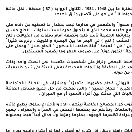
أعتمد الروائي " ناظم المناصير " على سرد الأحداث للفترة ما بين 1948 ـ 1954 ، تتناول الرواية ( 37 ) محطة ، لكل عائلة
واها الا ّ من هو على أتصال وثيق باهلها.
و صحوا ً والشمس في مدارها تبعد بمقدار ما تعطيه من دفء على
ن مع حفيده محمد الذي لا يتجاوز عمره الست سنوات . الحاج حسين
بداياتها الجميلة تأسر قلبه وتضعه أمام دفقات من الخيالات ، كان
 ( لنج ) في البحر ما بين البصرة والكويت ، وتروعه كثيرا ً
سين " من " نعيمة " أبنة صاحب الأسطول " الحاج هلال " وعمل على
ة " لتكون عونا ً على صروف الدهر وما يضمره المستقبل .
بعضها البعض وتركز على شخصيات متعددة لكن الحدث واحد وذات
د على الحقيقة والأنماط المحيطة به في البيئة لكي تبدو طبيعية ،
من حوله .
لروائي فجاء حضورها متميزا ً ومشرّف في الحياة الأجتماعية
ة الكبرى " للحاج حسين " والتي تمكنت من حل جميع مشاكل العائلة
ات التي حدثت بين أفراد الأسرة أو مع الجيران .
ذوب كل المصالح الخاصة بينهم ، الود والأحترام سلوك يطبع مآثره
الملمات وتتأقلم مع بعضها البعض في السرّاء والضرّاء ، جميع
راءة تظهرها الوجوه ، بحلوها ومرّها ولا جدال أبدا ً فيما يحملونه
ات دافئة ويبقى كل شيء له أصله ، كما له أمتداد واسع يجري ما