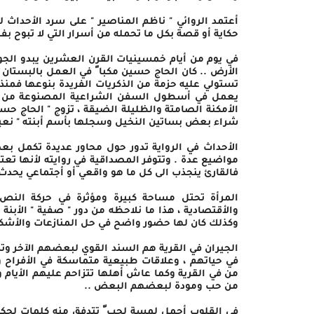
حكاية أو قصة بكل ما تحمله من أسرار التي لا تبوح بفح
في يوم من أيام خمسينيات القرن العشرين يبدو الج
الأرض .. كان الحاج حسين مكبا ً في العمل بالبستا
تستولي عليه حزمة من الذكريات الفريدة بنوعها فمنذ 
يعمل في أسطول السفن الشراعية المصنوعة من الخشب
الأمكنة الصامتة والظليلة الضيقة ، تزوج " الحاج ح
شراء بعض بساتين النخيل وسجلها بأسم أبنته " نعيم
الأحداث في الرواية تدور حول محاور عديدة تكمل 
مواضيع عدة . وتتوفر المصداقية في روايته لأنها تعتم
فالقارئ ينجذب الى كل ما هو واقعي أو أجتماعي يحدث 
المرأة تحتل مساحة كبيرة ومؤثرة في حركة النص ا
والأقتصادية ، هذا ما نلاحظه من دور " صفية " الأبن
وكذلك كان لها حضور واضح في حل المنازعات والأشكالي
الجيران في القرية هم السند القوي لبعضهم الآخر وت
في حياتهم ، وعلاقات طبيعية متماسكة في الأفراح و
من في القرية وكما عاش أهلها تتزاحم عليهم الأيام وبب
من حب ومودة لبعضهم البعض ..
في القلوب أجمل لمسة لحب ّ تتدفق منه كلمات لحكاي