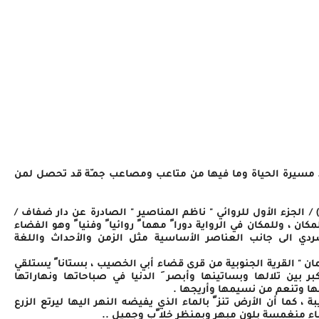
. مسيرة الحياة وما فيها من متاعب ومصاعب جمـّة قد تحصل لمن
 / الجزء الأول للروائي " ناظم المناصير " الصادرة عن دار ضفاف /
مكان ، وللمكان في الرواية دورا ً مهما ً روائيا ً وفنيا ً وهو الفضاء
سردي الى جانب العناصر الأساسية مثل الزمن والأحداث واللغة
ان " القرية الجنوبية من قرى قضاء أبي الخصيب ، بستانا ً يستلقي
ن تلالها وبساتينها وأبصر َ الدنيا في صباحاتها ونهاراتها
ا وتنعم من نسيمها وأريجها .
 ، كما أن الأرض تنز ّ بالماء الذي يفيضه النهر اليها ليرتع الزرع
اء منغمسة بلون مبهر وبمنظر خلا ّب وجميل ..