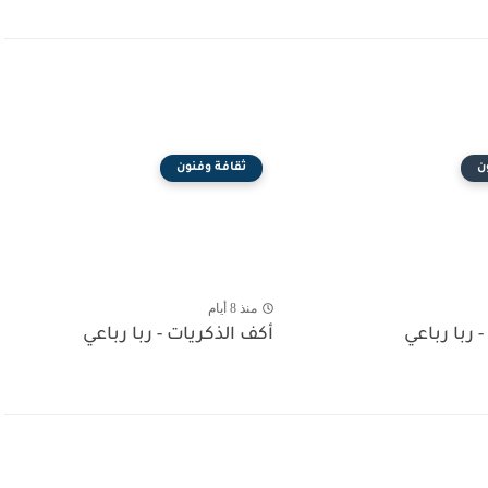
ن
ثقافة وفنون
منذ 8 أيام
- ربا رباعي
أكف الذكريات - ربا رباعي