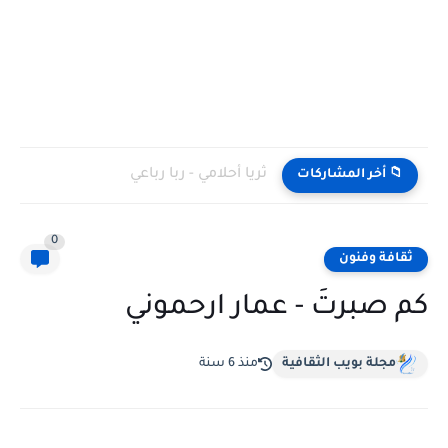
ثريا أحلامي - ربا رباعي
📁 أخر المشاركات
0
ثقافة وفنون
كم صبرتَ - عمار ارحموني
مجلة بويب الثقافية
منذ 6 سنة