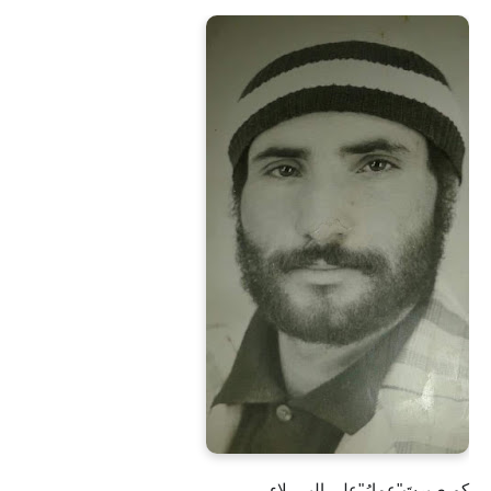
كم صبرتَ"عمارُ"على البـــــلاء