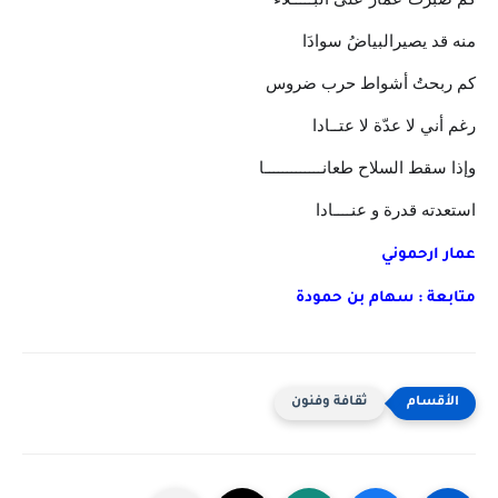
منه قد يصيرالبياضُ سوادَا
كم ربحتُ أشواط حرب ضروس
رغم أني لا عدّة لا عتــادا
وإذا سقط السلاح طعانـــــــــــــا
استعدته قدرة و عنــــادا
عمار ارحموني
متابعة : سهام بن حمودة
ثقافة وفنون