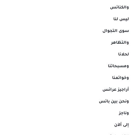
والكنائس
ليس لنا
سوى التجوال
والتظاهر
لحلانا
ومسبحاتنا
وخواتمنا
أراجيز عرائس
ونحن بين بائس
وناجز
إلى ألآن