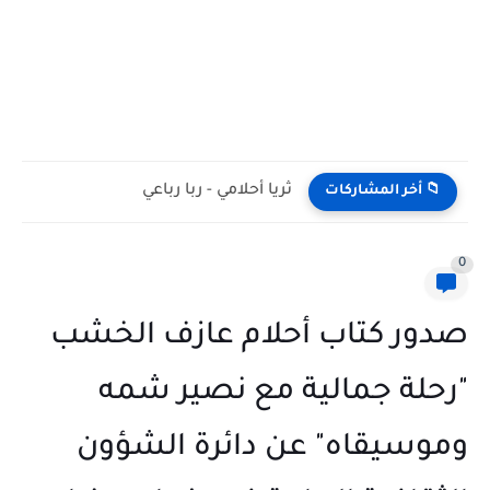
ثريا أحلامي - ربا رباعي
📁 أخر المشاركات
0
صدور كتاب أحلام عازف الخشب
"رحلة جمالية مع نصير شمه
وموسيقاه" عن دائرة الشؤون