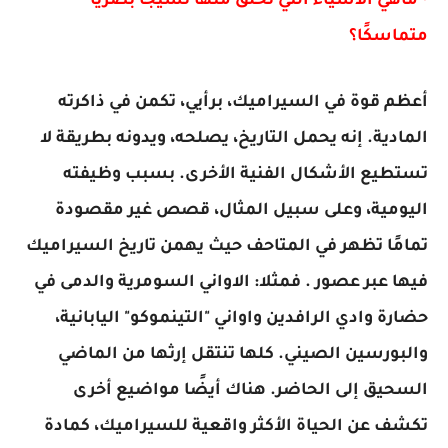
• ماهي الاشياء التي تخلق منها نسيجًا بصريًا
متماسكًا؟
أعظم قوة في السيراميك، برأيي، تكمن في ذاكرته
المادية. إنه يحمل التاريخ، يصلحه، ويدونه بطريقة لا
تستطيع الأشكال الفنية الأخرى. بسبب وظيفته
اليومية، وعلى سبيل المثال، قصص غير مقصودة
تمامًا تظهر في المتاحف حيث يهمن تاريخ السيراميك
فيها عبر عصور . فمثلا: الاواني السومرية والدمى في
حضارة وادي الرافدين واواني "التينموكو" اليابانية،
والبورسين الصيني. كلها تنتقل إرثها من الماضي
السحيق إلى الحاضر. هناك أيضًا مواضيع أخرى
تكشف عن الحياة الأكثر واقعية للسيراميك، كمادة