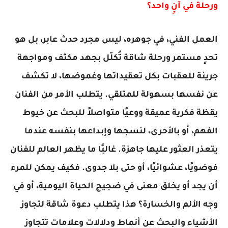
ورحلة في آنٍ واحد؟
العمل الفني، في جوهره، ليس مجرد حدث عابر، بل هو
تحدٍ مستمر ورحلة شاقة تُكلّل بجهد مكثف ومواجهة
جريئة للعقبات بكل تعقيداتها وغموضها، لا تكشف
عن نفسها بسهولة للمتلقي. يتطلب الأمر من الفنان
يقظة فكرية عميقة ووعيًا متواصلاً للبحث عن خيوط
الفهم، أو بالأحرى، لنسجها وإبداعها بنفسه عندما
يتعذر العثور عليها جاهزة. غالبًا ما يظهر العالم للفنان
فوضويًا، عشوائيًا، أو حتى بلا جدوى. فكيف يمكن للمرء
أن يجد أو يخلق معنى في ضجيج الحياة اليومية، أو في
وجه الألم والخسارة؟ هذا يتطلب دعوة شاقة لتجاوز
الأشياء والبحث عن أنماط ودلالات وعلامات تتجاوز