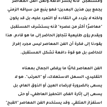
ومستهجن" لأنه يكسر الألفة.ولعل الفن المعاصر
يجمع بين هذين البعدين؛ فهو ينبع من سياقه الزمني
ولكنه لا يتردد في انتقاده أو التمرد عليه، بل قد يكون
"معاصرًا أكثر من عصره" لأنه يستشرف المستقبل
ويقدم رؤى طليعية تتجاوز الحاضر إلى ما هو قادم. هذا
يقودنا إلى فكرة أن الفن المعاصر ليس مجرد إفراز
للحاضر، بل هو قوة دافعة تشكل المستقبل.
الفن المعاصر غالبًا ما يرفض الجمال بمعناه
التقليدي، السهل الاستهلاك، أو "المرتب". هو لا
يسعى بالضرورة لإرضاء العين أو الذوق العام، بل
يسعى إلى إثارة الفكر، التحفيز العاطفي، أو حتى
استفزاز المتلقي. وقد يستخدم الفن المعاصر "القبح"