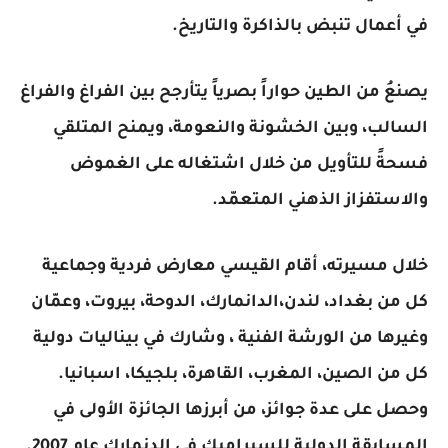
في أعمال تنبض بالذاكرة والتاريخ.
يصنعُ من الطين حواراً بصرياً يتأرجح بين الفراغ والفراغ
السالب، وبين الخشونة والنعومة، ويمنح المتلقي
فسحةً للتأويل من خلال اشتغاله على الغموض
والاستفزاز الذهني المتعمّد.
خلال مسيرته، أقام القيسي معارض فردية وجماعية
كل من بغداد، لندن،الدانمارك، الدوحة، بيروت، وعمّان
وغيرها من الورشة الفنية ، وشارك في بيناليات دولية
كل من الصين، المغرب، القاهرة، بلجيكا، اسبانيا.
وحصل على عدة جوائز، من أبرزها الجائزة الأولى في
المسابقة الدولية للسيراميك في الدنمارك عام 2007.