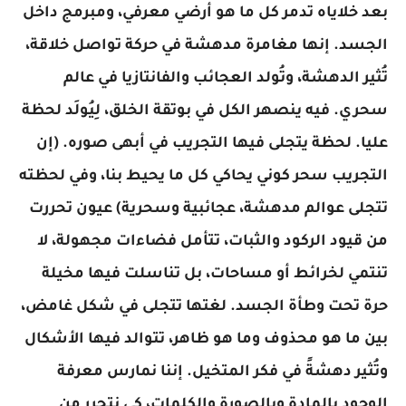
بعد خلاياه تدمر كل ما هو أرضي معرفي، ومبرمج داخل
الجسد. إنها مغامرة مدهشة في حركة تواصل خلاقة،
تُثير الدهشة، وتُولد العجائب والفانتازيا في عالم
سحري. فيه ينصهر الكل في بوتقة الخلق، لِيُولَد لحظة
عليا. لحظة يتجلى فيها التجريب في أبهى صوره. (إن
التجريب سحر كوني يحاكي كل ما يحيط بنا، وفي لحظته
تتجلى عوالم مدهشة، عجائبية وسحرية) عيون تحررت
من قيود الركود والثبات، تتأمل فضاءات مجهولة، لا
تنتمي لخرائط أو مساحات، بل تناسلت فيها مخيلة
حرة تحت وطأة الجسد. لغتها تتجلى في شكل غامض،
بين ما هو محذوف وما هو ظاهر، تتوالد فيها الأشكال
وتُثير دهشةً في فكر المتخيل. إننا نمارس معرفة
الوجود بالمادة وبالصورة والكلمات، كي نتحرر من