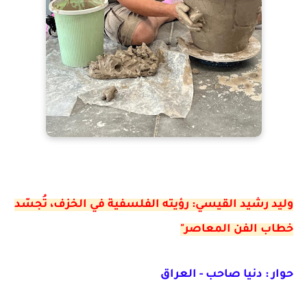
وليد رشيد القيسي: رؤيته الفلسفية في الخزف، تُجسّد
خطاب الفن المعاصر"
حوار : دنيا صاحب - العراق