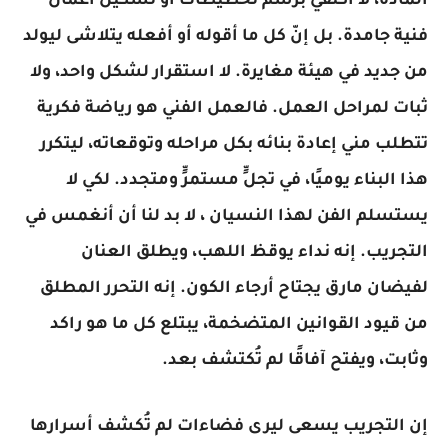
المادة، لا أكتفي برسم تخطيطات أو تشكيل أعمال
فنية جامدة. بل إنّ كل ما أقوله أو أفعله يتلاشى ليولد
من جديد في هيئة مغايرة. لا استقرار لشكل واحد، ولا
ثبات لمراحل العمل. فالعمل الفني هو رياضة فكرية
تتطلب مني إعادة بنائه بكل مراحله وتوقعاته، ليتكرر
هذا البناء يوميًا، في تجلٍّ مستمرٍّ ومتجدد. لكي لا
يستسلم الفن لهذا النسيان ، لا بد لنا أن أنغمس في
التجريب. إنه نداء يوقظ اللهب، ويطلق العنان
لفيضان مارق يجتاح أرجاء الكون. إنه التحرر المطلق
من قيود القوانين المتضخمة، يبتلع كل ما هو راكد
وثابت، ويفتح آفاقًا لم تُكتشف بعد.
إن التجريب يسعى ليرى فضاءات لم تُكشف أسرارها