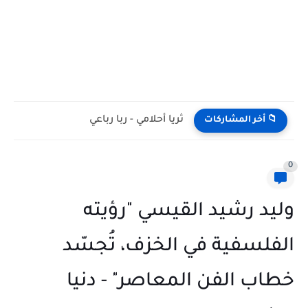
ثريا أحلامي - ربا رباعي
📁 أخر المشاركات
0
وليد رشيد القيسي "رؤيته
الفلسفية في الخزف، تُجسّد
خطاب الفن المعاصر" - دنيا