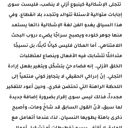
تتجلى الإشكالية كينبوع أزلي لا ينضب، فليست سوى
إجابات متوالية لأسئلة تتوالد وتتجدد بلا انقطاع. وفي
هذا السياق يغدو الفن لغة الإشكالية ذاتها يستمد
منها جوهر خلوده ويصبح سراجًا يضيء دروب البحث
اللامتناهي. أما المكان فليس كيانًا ثابتًا، بل نسيجًا
متداخلًا تتشابك فيه الأفعال وينصاع لمتطلبات
الخلق الأزلي. إنه فضاء حيّ يتشكّل ويتغير بفعل إرادة
التجلي. إنّ إدراكي الحقيقي لا يتجاوز كوني منتمياً إلى
اللحظة الراهنة التي تحتضن فكري. وحين أعود للتفكير
مجدداً، فذلك ليس سوى إقرار بضرورة إضافة جديدة
لما سبق، لأنّ القول السابق قد شاخَ ومات، وأصبح
ذكرى باهتة يطويها النسيان. لذا، عندما أتعامل مع