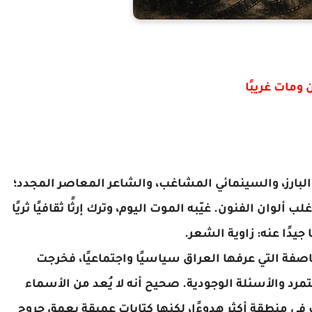
ومات غريبًا
الفنان التشكيلي والخطاط العبقري، والإعلامي البارز، والسينمائي المشاغب، والشاعر المعاصر المجدد؛ 
هو واحد من جيل المثقف الشامل الذي مارس أغلب ألوان الفنون. غيّبه الموت اليوم، وترك إرثًا ثقافيًا ثريًا 
جيدًا عنه: زاوية الشعر.
فهو صوت شعري تشكّل في ظل التحولات العاصفة التي عرفها العراق سياسيًا واجتماعيًا، فخرجت 
قصيدته محمّلة بقلق المرحلة، ومشبعة بروح التمرد والأسئلة الوجودية. صحيح أنه لا يُعد من الأسماء 
الجماهيرية الصاخبة، بل من الأصوات التي تكتب في منطقة أكثر هدوءًا، لكنها كتابات عميقة بعمق جروح 