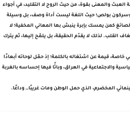
الحس الوجودي في نصوصه عالٍ، إذ تطرح أسئلة العبث والمعنى بقوة، من حيث الروح لا التقليد، في أجواء 
تستحضر تجارب شعرية قريبة من أنسي الحاج وسركون بولص؛ حيث اللغة ليست أداة وصف، بل وسيلة 
حفر في المجهول والقيمة. وهكذا يكتب صادق الصائغ كمن يمسك بإبرة ينبش بها المعاني المخفية؛ لا 
ينتظر إجابة، بل يبحث عن أثر، عن ندبة ما على شغاف القلب. لذلك لا يقدّم الحقيقة، بل يلمّح إليها، ثم يترك 
ولا يقل اشتغاله بالفن التشكيلي، وبالخط العربي خاصة، قيمة عن اشتغاله بالكلمة؛ إذ حمّل لوحاته أبعادًا 
سريالية عميقة، منتقدًا من خلالها الأوضاع السياسية والاجتماعية في العراق، وباثًا فيها إحساسه بالغربة 
مائي المخضرم، الذي حمل الوطن ومات غريبًا… وداعًا.