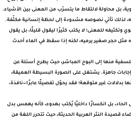
هذه الأمة المنكوبة. فقصيدته ليست زخرفة لغوية، بل محاولة لالتقاط ما يتسرّب من المعنى بين الأشياء. 
ه، لذلك تأتي نصوصه مشدودة إلى لحظة إنسانية مكثّفة.
من أبرز مميزاته الشعرية والفنية اقتصاده اللغوي وتكثيفه للمعنى؛ لا يكتب كثيرًا ليقول قليلًا، بل يقول 
الكثير بأقل عدد ممكن من الكلمات. الجملة عنده مثل حجر صغير يرميه، لكنه إذا سقط في الماء أحدث 
تشدك نصوصه التي تبدو أقرب إلى التأملات الفلسفية منها إلى البوح المباشر، حيث يطرح أسئلة عن 
الوجود، والعزلة، والفقد، والهوية، دون أن يقدّم إجابات جاهزة. يشتغل على الصورة البسيطة العميقة، 
معتمدًا على صور يومية مألوفة، لكنه يعيد شحنها بدلالات غير متوقعة؛ فقد يحوّل تفصيلًا عابرًا—نافذة، 
تتسم قصيدته بحزن عميق؛ لا تجد فيها الانفعال الحاد، بل انكسارًا داخليًا يُكتب بهدوء، كأنه يهمس بدل 
أن يصرخ. وبهذه الصياغة ينفتح أسلوبيًا على فضاء قصيدة النثر العربية الحديثة، حيث تتحرر اللغة من 