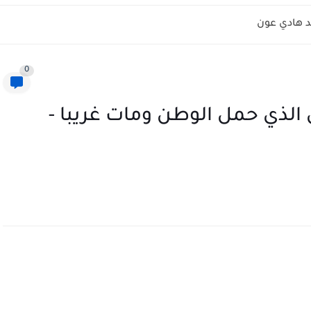
 هادي عون
0
 الذي حمل الوطن ومات غريبا -