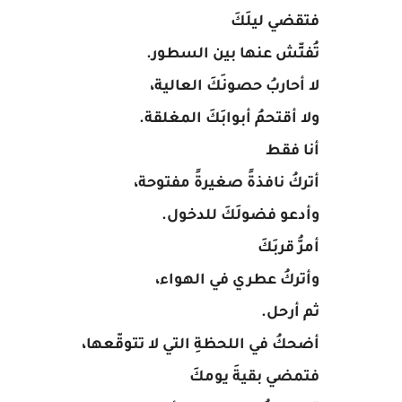
فتقضي ليلَكَ
تُفتِّش عنها بين السطور.
لا أحاربُ حصونَكَ العالية،
ولا أقتحمُ أبوابَكَ المغلقة.
أنا فقط
أتركُ نافذةً صغيرةً مفتوحة،
وأدعو فضولَكَ للدخول.
أمرُّ قربَكَ
وأتركُ عطري في الهواء،
ثم أرحل.
أضحكُ في اللحظةِ التي لا تتوقّعها،
فتمضي بقيةَ يومكَ