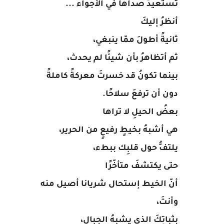
تستعيدُ صداها في الأجواء ...
أنظرُ إليكَ
ثانيةً أطولَ ممّا ينبغي،
ثم أتظاهرُ بأن شيئًا لم يحدث،
بينما تكونُ قد خسرتَ معركةً كاملةً
دون أن ترفعَ سلاحًا.
بعضُ الحيلِ لا تراها
هي أشبهُ بخيطٍ رفيعٍ من الحرير،
يلتفُّ حول قلبِك ببطء،
حتى يكتشفَ متأخّرًا
أنّ الخيط إستحال شريانا أصيل منه
وأنتَ،
بثباتِكَ الذي يشبهُ الجبال،