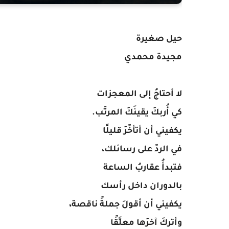
حيل صغيرة
مجيدة محمدي
لا أحتاجُ إلى المعجزات
كي أُربكَ يقينَكَ المرتَّب.
يكفيني أن أتأخّرَ قليلًا
في الردّ على رسائلك،
فتبدأُ عقاربُ الساعة
بالدوران داخل رأسك
يكفيني أن أقولَ جملةً ناقصة،
وأتركَ آخرَها معلَّقًا