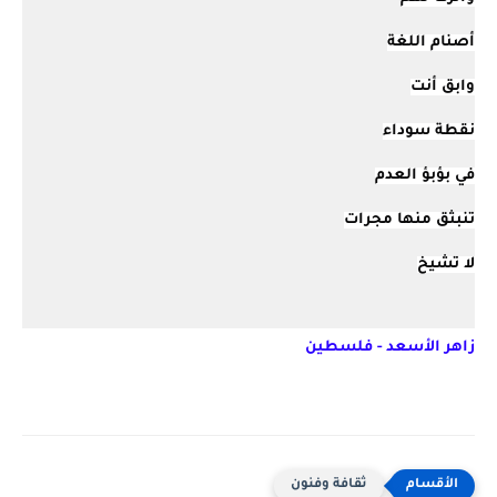
أصنام اللغة
وابق أنت
نقطة سوداء
في بؤبؤ العدم
تنبثق منها مجرات
لا تشيخ
زاهر الأسعد - فلسطين
ثقافة وفنون