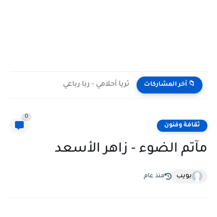
ثريا أحلامي - ربا رباعي
📁 أخر المشاركات
0
ثقافة وفنون
مآتم الضوء - زاهر الأسعد
بويب
منذ عام