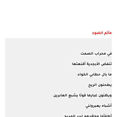
مآتم الضوء
في محراب الصمت
تنفض الأبجدية أقنعتها
ما بال حطابي الخواء
يطحنون الريح
ويظنون غبارها قوتا يشبع العابرين
أشباه يعبرونني
أطفأوا مواقدهم لبرد المديح