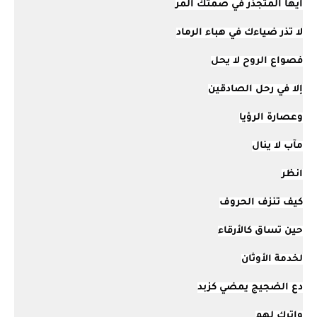
أيها المتجذر في صمتك المر
لا تذر ضياءك في هباء الرماد
فصواع الروح لا يحل
إلا في رحل الصادقين
وعصارة الرؤيا
مآب لا ينال
انظر
كيف تنزف الحروف
حين تساق كالأرقاء
لخدمة الأوثان
دع الضجيج يمضي كزبد
واترك لهم