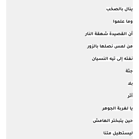
ينال بالصخب
وما علموا
أن القصيدة شهقة النار
من لمس نصلها بالزور
نفته إلى تيه النسيان
جثة
بلا
أثر
يا لغربة الجوهر
حين يتبختر الهامش
ليستطيل متنا