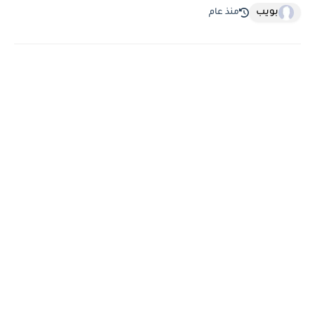
بويب
منذ عام