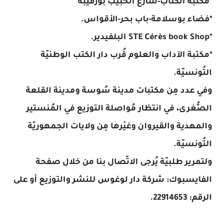
*مكتبة الكتاب-شارع الحبيب بورقيبة
*فضاء بوسلامة-باب بحر-الأقواس.
*STE Cérès book Shop البلفيدير.
*مكتبة الآداب والعلوم قُرب دار الكتب الوطنيّة
التُونسيّة.
وفي عدد مِن مكتبات مدينة سُوسة ومدينة القلعة
الصُّغرى، في انتظار مُواصلة التوزيع في المُنستير
والمهدية والقيروان وغيْرها مِن ولايات الجمهوريّة
التُونسيّة.
ولتمرير طلبيّة يُرجى الاتّصال بنا من خلال صفحة
الفايسبوك: شركة دار لوغوس للنشر والتوزيع أو على
الرقم: 22914653.