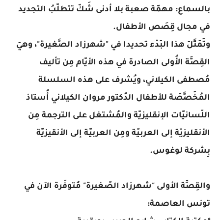
بالسماع: مهمّة صعبة بلا أدنى شَكّ تتطلّبُ التجديد
في مجال قِصَص الأطفال.
وتَمَثَّلَ هذا البَدْء تحديدا في "شهرزاد الصَّغيرة"، وهيَ
القِصَّة الأُولى الصادرة في هذه الأيّام مِن تأليف
مُصطفى الكيلاني، ويُشرف على هذه السلسلة
المُخَصَّصَة للأطفال الدُكتور مروان الكيلاني أُستاذ
اللّسانيّات الإنقليزيّة والمُشتغل على الترجمة مِن
الأنقليزيّة إلى العربيّة ومِن العربيّة إلى الأنقيزيّة
بِشركة لوغوس.
والقِصَّة الأولى "شهرزاد الصّغيرة" مُتوفّرة الآن في
تونس العاصمة: