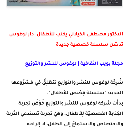
الدكتور مصطفى الكيلاني يكتب للأطفال: دار لوغوس
تدشن سلسلة قصصية جديدة
مجلة بويب الثقافية |
لوغوس للنشر والتوزيع
شَرِكَة لوغوس للنشر والتوزيع تنطَلِقُ في مَشرُوعها
الجديد: "سلسلة قِصَص للأطفال".
بدأَت شركة لوغوس للنشر والتوزيع خَوْضَ تجربة
الكِتابة القصصيّة لِلأطفال. وهيَ تجربة تستدعي الدُربة
والاختصاص والاستماعَ إلى الطفل، لا إلزامه