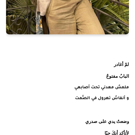
لمْ أغادر
البابُ مفتوحٌ
ملمسٌ معدني تحت أصابعي
و أنفاسٌ تهرول في الصَّمت
وضعتُ يدي على صدري
لأتأكد أنكَ حيًا