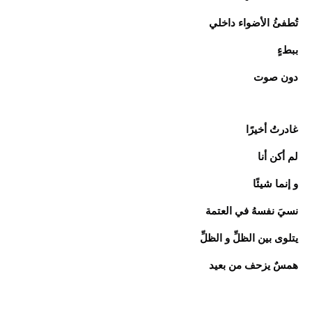
تُطفئُ الأضواء داخلي
ببطءٍ
دون صوت
غادرتُ أخيرًا
لم أكن أنا
و إنما شيئًا
نسيَ نفسهُ في العتمة
يتلوى بين الظلِّ و الظلِّ
همسٌ يزحف من بعيد