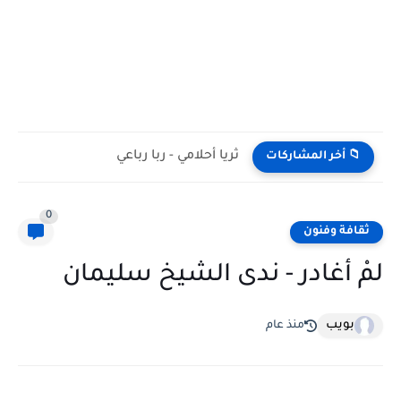
ثريا أحلامي - ربا رباعي
📁 أخر المشاركات
0
ثقافة وفنون
لمْ أغادر - ندى الشيخ سليمان
بويب
منذ عام