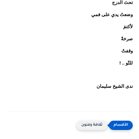
تحتَ الدرج
وضعتُ يدي على فمي
لأكتمَ
صرخةً
وقفتْ
للتّو .. !
ندى الشيخ سليمان
ثقافة وفنون